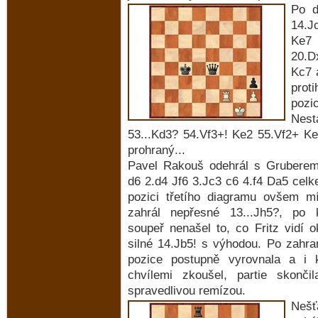
Po d
14.J
Ke7
20.D
Kc7 
prot
pozi
Nest
53...Kd3? 54.Vf3+! Ke2 55.Vf2+ Ke
prohraný...
Pavel Rakouš odehrál s Gruberem
d6 2.d4 Jf6 3.Jc3 c6 4.f4 Da5 cel
pozici třetího diagramu ovšem m
zahrál nepřesné 13...Jh5?, po
soupeř nenašel to, co Fritz vidí o
silné 14.Jb5! s výhodou. Po zahr
pozice postupně vyrovnala a i 
chvílemi zkoušel, partie skonč
spravedlivou remízou.
Nešť