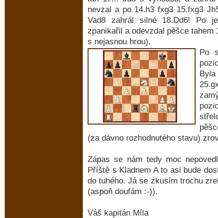
nevzal a po 14.h3 fxg3 15.fxg3 Jh
Vad8 zahrál silné 18.Dd6! Po 
zpanikařil a odevzdal pěšce tahem 1
s nejasnou hrou).
Po s
pozi
Byla
25.g
zamý
pozi
stře
pěšc
(za dávno rozhodnutého stavu) zrovn
Zápas se nám tedy moc nepovedl, 
Příště s Kladnem A to asi bude dost
do tuhého. Já se zkusím trochu zrek
(aspoň doufám :-)).
Váš kapitán Míla