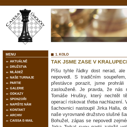
MENU
1. KOLO
TAK JSME ZASE V KRALUPEC
AKTUÁLNĚ
DRUŽSTVA
Píšu tyhle řádky dost nerad, a
MLÁDEŽ
nepovedl. S tradičním soupeřem
NAŠE TURNAJE
přestávce porazit, jsme prohráli
PARTIE
GALERIE
zaslouženě. Je pravda, že nás n
ODKAZY
Tomáše Hrušky, který nechtěl t
SPONZOŘI
operací riskovat třeba nachlazení.
NAPIŠTE NÁM
šachovnici nastoupil Jirka Halla, d
KONTAKT
naše vyrovnané družstvo slušné šanc
ARCHIV
Bohužel, zápas se nepovedl zejmé
CAISSA E-MAIL
Jirka Tejkal svou partii založil v