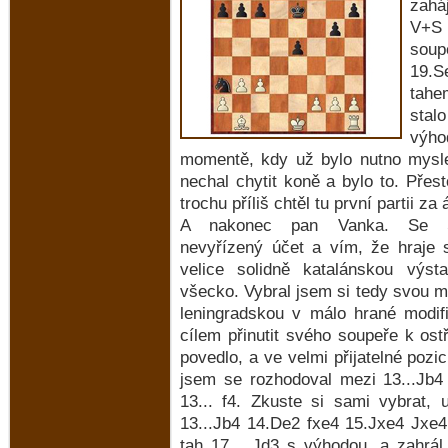
zahá
V+S 
soup
19.S
tahe
stal
výh
momentě, kdy už bylo nutno mysle
nechal chytit koně a bylo to. Přest
trochu příliš chtěl tu první partii za
A nakonec pan Vanka. Se 
nevyřízený účet a vím, že hraje 
velice solidně katalánskou výs
všecko. Vybral jsem si tedy svou m
leningradskou v málo hrané modifi
cílem přinutit svého soupeře k ostř
povedlo, a ve velmi přijatelné pozi
jsem se rozhodoval mezi 13...Jb4
13... f4. Zkuste si sami vybrat,
13...Jb4 14.De2 fxe4 15.Jxe4 Jxe4
tah 17... Jd3 s výhodou, a zahrál