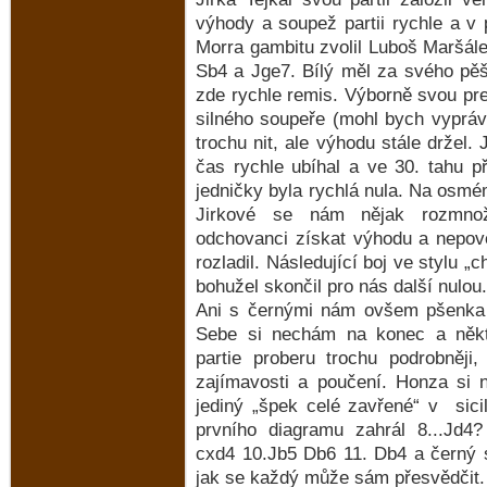
výhody a soupež partii rychle a v
Morra gambitu zvolil Luboš Maršálek
Sb4 a Jge7. Bílý měl za svého pěš
zde rychle remis. Výborně svou pr
silného soupeře (mohl bych vyprávět
trochu nit, ale výhodu stále držel.
čas rychle ubíhal a ve 30. tahu př
jedničky byla rychlá nula. Na osmém
Jirkové se nám nějak rozmnoži
odchovanci získat výhodu a nepov
rozladil. Následující boj ve stylu 
bohužel skončil pro nás další nulou.
Ani s černými nám ovšem pšenka
Sebe si nechám na konec a někt
partie proberu trochu podrobněji,
zajímavosti a poučení. Honza si 
jediný „špek celé zavřené“ v sici
prvního diagramu zahrál 8...Jd4?
cxd4 10.Jb5 Db6 11. Db4 a černý s
jak se každý může sám přesvědčit.