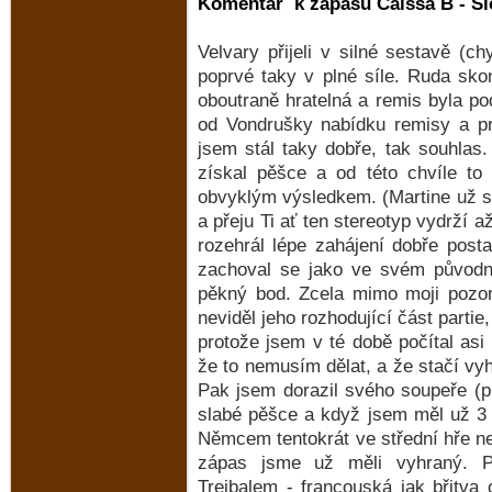
Komentář k zápasu Caissa B - Slo
Velvary přijeli v silné sestavě (c
poprvé taky v plné síle. Ruda sko
oboutraně hratelná a remis byla po
od Vondrušky nabídku remisy a pro
jsem stál taky dobře, tak souhlas.
získal pěšce a od této chvíle to
obvyklým výsledkem. (Martine už si
a přeju Ti ať ten stereotyp vydrží
rozehrál lépe zahájení dobře posta
zachoval se jako ve svém původní
pěkný bod. Zcela mimo moji pozor
neviděl jeho rozhodující část partie,
protože jsem v té době počítal asi 
že to nemusím dělat, a že stačí vyhr
Pak jsem dorazil svého soupeře (p.
slabé pěšce a když jsem měl už 3 
Němcem tentokrát ve střední hře neu
zápas jsme už měli vyhraný. P
Trejbalem - francouská jak břitva 