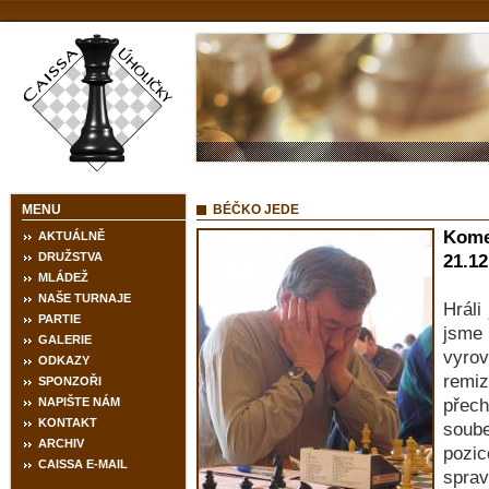
MENU
BÉČKO JEDE
Kome
AKTUÁLNĚ
DRUŽSTVA
21.12
MLÁDEŽ
NAŠE TURNAJE
Hráli
PARTIE
jsme
GALERIE
vyrov
ODKAZY
remi
SPONZOŘI
NAPIŠTE NÁM
přech
KONTAKT
soube
ARCHIV
pozi
CAISSA E-MAIL
spra