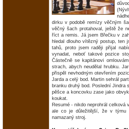
důvod
(Nýv
nádh
dirku v podobě remízy věčným šac
věčný šach protahoval, ještě že n
říct a remis. Já jsem Břečku v zah
hledal dlouho vítězný postup, ten
tahů, proto jsem raději přijal na
vynadat, neboť takové pozice sto
Částečně se kapitánovi omlouvám,
strach, abych neudělal hrubku. Jar
přispěl nevhodným otevřením pozice
Jarda a celý bod. Martin sehrál par
branku druhý bod. Poslední Jindra s
pěšce a koncovku zase jako obvyk
koukat.
Resumé - nikdo neprohrál celková v
ale co je důležitější, že v týmu
namazaný stroj.