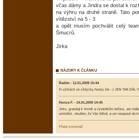
včas dámy a Jindra se dostal k ro
na výhru na druhé straně. Tato po
vítězství na 5 - 3
a opět musím pochválit celý tea
Šmucrů.
Jirka
NÁZORY K ČLÁNKU
Radim - 12.01.2009 10:44
O výhrách se vždycky hezky čte :-) JEN TAK DÁL !!
Honza F. - 14.01.2009 14:45
Jirko, gratuluji k formě a výsledkům béčka...asi má
umístění...doufám, že Vás štěstí, a um neopustí do 
Přidat komentář