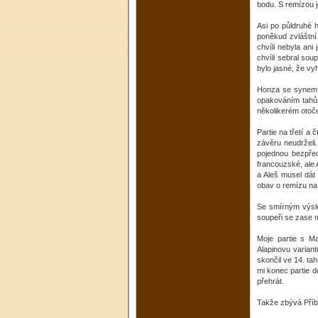
bodu. S remízou j
Asi po půldruhé 
poněkud zvláštní 
chvíli nebyla ani
chvíli sebral sou
bylo jasné, že vy
Honza se synem n
opakováním tahů.
několikerém otoče
Partie na třetí a
závěru neudrželi.
pojednou bezpřed
francouzské, ale 
a Aleš musel dát 
obav o remízu na 
Se smírným výsle
soupeři se zase me
Moje partie s Ma
Alapinovu variant
skončil ve 14. ta
mi konec partie do
přehrát.
Takže zbývá Příb