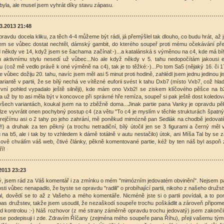
byla, ale musel jsem vyhrát díky stavu zápasu.
3.2013 21:48
pravdu docela kliku, za těch 4-4 můžeme být rádi, já přemýšlel tak dlouho, co budu hrát, až 
m se vůbec dostat nechtěl, dámský gambit, do kterého soupeř proti mému očekávání přeš
 někdy ve 14, když jsem se šachama začínal:-)...a katalánská s výměnou na c4, kde má bí
aktivnímu stylu nesedí už vůbec...No ale když někdy v 5. tahu nedopočítám jakousi e
u (což mě vedlo právě k oné výměně na c4), tak je to těžké:-)...Po tom Sa5 (nějaký 16. či 17
i se vůbec dožiju 20. tahu, navíc jsem měl asi 5 minut proti hodině, zahlédl jsem jednu jedinou j
ariantě v partii, že se bílý nechá ve vítězné euforii svést k tahu Dxb7 (místo Vxb7, což hla
vní pohled vypadalo ještě silněji), kde mám ono Vxb2! se ziskem klíčového pěšce na b2,
 už by to asi měla být v koncovce při správné hře remíza, soupeř si pak ještě dost koledov
 všech variantách, koukal jsem na to zběžně doma...Jinak partie pana Vanky je opravdu pě
lze vyvrátit onen pochybný postup c4 (za větu "To c4 je myslím v těchle strukturách špatný
Krejčímu asi o 2 tahy po jeho zahrání, mě poněkud mimózně pan Sedlák na chodbě jedovatě 
!) a druhak za ten pěkný (a trochu netradiční, bílý útočil jen se 3 figurami a černý mě
u na b5, ale i tak by to vzhledem k dámě totálně v autu nestačilo) útok, ani Míša Tal by se 
lkově chválím váš web, čtivé články, pěkně komentované partie, kéž by ten náš byl aspoň 
ří!
2013 23:23
ý, jsem rád za Váš komentář i za zmínku o mém "mimózním jedovatém obvinění". Nejsem pa
ti vůbec nenapadlo, že byste se opravdu "radili" o probíhající partii, nikoho z našeho družs
al, dovědí se to až z Vašeho a mého komentáře. Nicméně jste si o partii povídali, a to p
pas družstev, takže jsem usoudil, že nezaškodí soupeře trochu poškádlit a zároveň připomen
kontrolou :-) Náš rozhovor (z mé strany záměrně opravdu trochu jedovatý) jsem zakončil 
 se podepisuji i zde. Zdravím Říčany (zejména mého soupeře pana Říhu), přeji vašemu tým