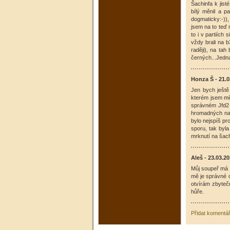
Šachinfa k jist
bílý měnil a p
dogmaticky:-)),
jsem na to teď 
to i v partiích
vždy brali na b
raději), na tah
černých...Jedna
Honza Š - 21.0
Jen bych ještě
kterém jsem mě
správném Jfd2 
hromadných na 
bylo nejspíš pr
sporu, tak byl
mrknutí na šach
Aleš - 23.03.2
Můj soupeř má n
mě je správné c
otvírám zbyteč
hůře.
Přidat komentá