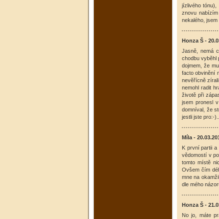
jízlivého tónu
znovu nabízím 
nekalého, jsem
Honza Š - 20.0
Jasně, nemá ce
chodbu vyběhl p
dojmem, že mu c
facto obvinění 
nevěřícně zíral
nemohl radit hr
životě při zápa
jsem pronesl v
domníval, že st
jestli jste pro:-).
Míla - 20.03.20
K první partii 
vědomostí v poř
tomto místě ni
Ovšem čím déle
mne na okamžik 
dle mého názoru
Honza Š - 21.0
No jo, máte p