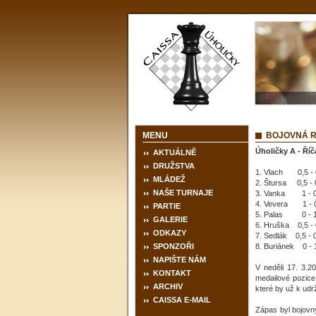
MENU
BOJOVNÁ 
Úholičky A - Ří
AKTUÁLNĚ
DRUŽSTVA
1. Vlach 0,5 - 
MLÁDEŽ
2. Štursa 0,5 -
NAŠE TURNAJE
3. Vanka 1 - 0
4. Vevera 1 - 
PARTIE
5. Palas 0 - 1
GALERIE
6. Hruška 0,5 -
ODKAZY
7. Sedlák 0,5 - 
SPONZOŘI
8. Buriánek 0 -
NAPIŠTE NÁM
V neděli 17. 3.
KONTAKT
medailové pozice,
ARCHIV
které by už k udrž
CAISSA E-MAIL
Zápas byl bojovný