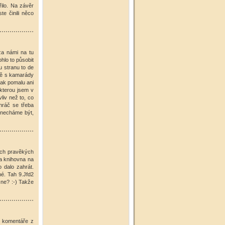
ilo. Na závěr
e činili něco
za námi na tu
hlo to působit
u stranu to de
ntě s kamarády
 pak pomalu ani
 kterou jsem v
liv než to, co
hráč se třeba
i necháme být,
mých pravěkých
va knihovna na
o dalo zahrát.
né. Tah 9.Jfd2
 ne? :-) Takže
ě komentáře z