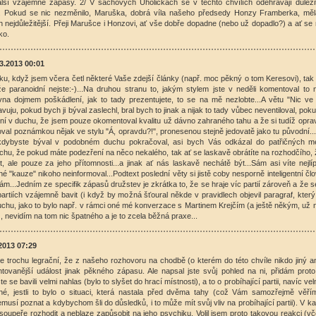
lší vzájemné zápasy. 2/ V šachových Úholičkách se v těchto chvílích odehrávají důležit
e. Pokud se nic nezměnilo, Maruška, dobrá víla našeho předsedy Honzy Framberka, mě
 nejdůležitější. Přeji Marušce i Honzovi, ať vše dobře dopadne (nebo už dopadlo?) a ať se
ko.
3.2013 00:01
ku, když jsem včera četl některé Vaše zdejší články (např. moc pěkný o tom Keresovi), ta
že paranoidní nejste:-)...Na druhou stranu to, jakým stylem jste v neděli komentoval to 
vna dojmem poškádlení, jak to tady prezentujete, to se na mě nezlobte...A větu "Nic ve 
uju, pokud bych ji býval zaslechl, bral bych to jinak a nijak to tady vůbec neventiloval, poku
ní v duchu, že jsem pouze okomentoval kvalitu už dávno zahraného tahu a že si tudíž opr
oval poznámkou nějak ve stylu "Á, opravdu?!", pronesenou stejně jedovatě jako tu původní..
 kdybyste býval v podobném duchu pokračoval, asi bych Vás odkázal do patřičných m
uchu, že pokud máte podezření na něco nekalého, tak ať se laskavě obrátíte na rozhodčího, 
t, ale pouze za jeho přítomnosti...a jinak ať nás laskavě nechátě být...Sám asi víte nejlíp
né "kauze" nikoho neinformoval...Podtext poslední věty si jistě coby nesporně inteligentní čl
m...Jedním ze specifik zápasů družstev je zkrátka to, že se hraje víc partií zároveň a že 
artiích vzájemně bavit (i když by možná šťoural někde v pravidlech objevil paragraf, který
uchu, jako to bylo např. v rámci oné mé konverzace s Martinem Krejčím (a ještě někým, už 
), nevidím na tom nic špatného a je to zcela běžná praxe...
2013 07:29
e trochu legrační, že z našeho rozhovoru na chodbě (o kterém do této chvíle nikdo jiný a
tovanější událost jinak pěkného zápasu. Ale napsal jste svůj pohled na ni, přidám proto 
te se bavili velmi nahlas (bylo to slyšet do hrací místnosti), a to o probíhající partii, navíc ve
né, jestli to bylo o situaci, která nastala před dvěma tahy (což Vám samozřejmě věří
musí poznat a kdybychom šli do důsledků, i to může mít svůj vliv na probíhající partii). V 
soupeře rozhodit a neblaze zapůsobit na jeho psychiku. Volil jsem proto takovou reakci (