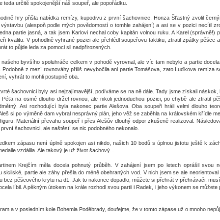
e teda určitě spokojenější náš soupeř, ale popořádku.
hodině hry přišla nabídka remízy, kupodivu z první šachovnice. Honza Šťastný zvolil čern
výstavbu (alespoň podle mých povědomostí o tomhle zahájení) a asi se v pozici necítil zro
 jedna partie jasná, a tak jsem Karlovi nechal coby kapitán volnou ruku. A Karel (správně!) 
peři kvalitu. V pohodlně vyhrané pozici ale přehlédl soupeřovu taktiku, ztratil zpátky pěšce 
hrát to půjde leda za pomoci sil nadpřirozených.
ašeho byvšího spoluhráče celkem v pohodě vyrovnal, ale víc tam nebylo a partie docela 
 Podobně z mezí rovnováhy příliš nevybočila ani partie Tomášova, zato Luďkova remíza se
ní, vyhrát to mohli postupně oba.
 čtvrté šachovnici byly asi nejzajímavější, podíváme se na ně dále. Tady jsme získali náskok,
 Péťa na osmé dlouho držel rovnou, ale nikoli jednoduchou pozici, po chybě ale ztratil p
mětný. Asi rozhodující byla nakonec partie Alešova. Oba soupeři hráli velmi dlouho teore
Aleš si po výměně dam vybral nesprávný plán, jeho věž se zaběhla na královském křídle me
figuru. Materiální převahu soupeř i přes Alešův dlouhý odpor zkušeně realizoval. Následova
první šachovnici, ale naštěstí se nic podobného nekonalo.
dkem zápasu není úplně spokojen asi nikdo, našich 10 bodů s úplnou jistotu ještě k zách
daile vzdálila. Ale takový je už život šachový...
rtinem Krejčím měla docela pohnutý průběh. V zahájení jsem po letech oprášil svou n
u sicilské, partie ale záhy přešla do méně obehraných vod. V nich jsem se ale neorientoval n
hu bez pěšcového krytu na d1. Jak to nakonec dopadlo, můžete si přehrát v přehrávači, musím
cela líbil. A pěkným útokem na krále rozhodl svou partii i Radek, i jeho výkonem se můžete po
ram a v posledním kole Bohemia Poděbrady, doufejme, že v tomto zápase už o mnoho nepůj