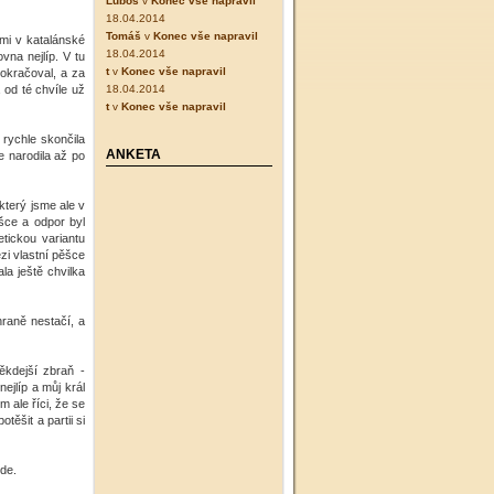
Luboš
v
Konec vše napravil
18.04.2014
Tomáš
v
Konec vše napravil
ými v katalánské
18.04.2014
vna nejlíp. V tu
t
v
Konec vše napravil
pokračoval, a za
a od té chvíle už
18.04.2014
t
v
Konec vše napravil
rychle skončila
ANKETA
 narodila až po
 který jsme ale v
ěšce a odpor byl
tickou variantu
zi vlastní pěšce
la ještě chvilka
raně nestačí, a
ěkdejší zbraň -
ejlíp a můj král
 ale říci, že se
těšit a partii si
de.