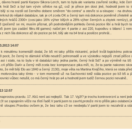
é, dávno hrané partii Karpov-Sikora-Lerch, tam to byla ale varianta zavřené sicilky, kde čern
ak hrál Se3 a byl tam vývin střelce na g2, což je přece jen dost jiné, hodnotil jsem to
 bílý si na rozdíl od černého dobere směrem "do centra" a otevře si a-sloupec - na druho
mrknul do nějaké databáze, tak je c4 zcela OK a černý tam má dokonce poměrně zřetelně akt
 silných hráčů 2300+ (cosi jako 16% výher bílých a 28% výher černých a zbytek remízy), př
3 (počemž se mi, musím přiznat, při podrobnějším pohledu černá pozice líbí a hrál bych to
 b5 jsem (po zadání filtru All games) našel jen 4 partie z asi 220, kupodivu s bilancí 1 re
 z nich šla dokonce až do pozice po b4, bílý ale na b4 bral a posléze prohrál...
3.2013 14:07
 k minulému komentáři dodal, že b5 mi taky přišlo riskantní, právě kvůli logickému pokr
l pocit, že černý to dámské křídlo neudrží pohromadě a ve výsledku nejspíš ztratí pěšce
asi i stalo, na to byla v té databázi taky jedna partie, černý hrál Sd7 a po výměně na b
c4 přišlo Da4+ a černý měl zcela bez kompenzace pika míň, to, že ta partie nakonec skon
oto, že měl bílý Elo asi 1840 a černý 2130), moje věta na Martina Krejčího, která se stala p
a motivována taky tímto - v tom momentě už na šachovnici totiž stála pozice po b3 b5 a 
ovnici vůbec netušil, co má černý hrát po a4 a hodnotil jsem tudíž černou pozici nevalně..
013 12:57
aprostou pravdu. 17..Kb1 není asi nejlepší. Tak 17. Vg3!? je trochu kontroverzní a není je
3! se zapojením věže na třetí řadě.V partii jsem to zavrhl,protože mi to přišlo jako oslabení,
ně sloupec.Pravdou ovšem je, že bez tahu c3 se neobejdu.V partii jsem to nezahrál a stá
ř