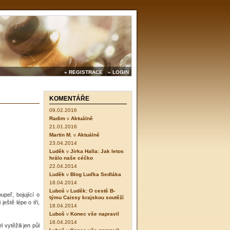
» REGISTRACE
» LOGIN
KOMENTÁŘE
09.02.2016
Radim
v
Aktuálně
21.01.2016
Martin M.
v
Aktuálně
23.04.2014
Luděk
v
Jirka Halla: Jak letos
hrálo naše céčko
22.04.2014
Luděk
v
Blog Luďka Sedláka
18.04.2014
Luboš
v
Luděk: O cestě B-
peř, bojující o
týmu Caissy krajskou soutěží
eště lépe o tři,
18.04.2014
Luboš
v
Konec vše napravil
18.04.2014
vytěžili jen půl