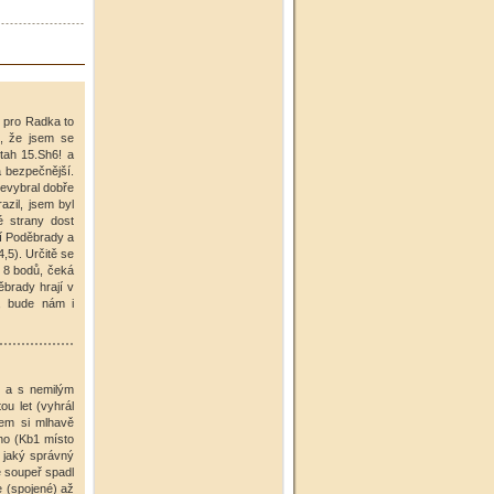
i pro Radka to
), že jsem se
 tah 15.Sh6! a
a bezpečnější.
nevybral dobře
azil, jsem byl
é strany dost
zí Poděbrady a
,5). Určitě se
 8 bodů, čeká
ěbrady hrají v
í, bude nám i
ké a s nemilým
ou let (vyhrál
sem si mlhavě
ého (Kb1 místo
 jaký správný
e soupeř spadl
e (spojené) až