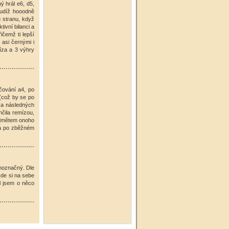
ý hrál e6, d5,
 tudíž hooodně
u stranu, když
ivní bilanci a
ičemž ti lepší
 asi černými i
míza a 3 výhry
ačování a4, po
 (což by se po
5 a následných
čila remízou,
ředmětem onoho
já po zběžném
dnoznačný. Dle
kde si na sebe
l jsem o něco