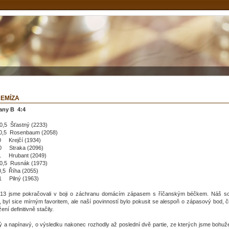
REMÍZA
čany B 4:4
0,5 Šťastný (2233)
 0,5 Rosenbaum (2058)
 Krejčí (1934)
0 Straka (2096)
 Hrubant (2049)
 0,5 Rusnák (1973)
0,5 Říha (2055)
 1 Pilný (1963)
2013 jsme pokračovali v boji o záchranu domácím zápasem s říčanským béčkem. Náš sou
 byl sice mírným favoritem, ale naší povinností bylo pokusit se alespoň o zápasový bod, či j
ení definitivně stačily.
 a napínavý, o výsledku nakonec rozhodly až poslední dvě partie, ze kterých jsme bohužel 