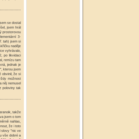
jsem se dostal
el, jsem hrál
lý prostorovou
lementární 3-
. tah) jsem si
iskřičku naděje
dce vyhrávalo,
 po likvidaci
al, remízu tam
kná, jednak je
", kterou jsem
obvinil, že si
l vždy možnost
za něj nemusel
z poloviny tak
ranoik, takže
tva jsem o tom
oměrně nahlas,
out, že i toto
slovy "nic ve
u vše dobré a