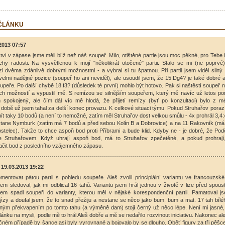
 ČLÁNKU
2013 07:57
tví v zápase jsme měli blíž než náš soupeř. Mílo, otištěné partie jsou moc pěkné, pro Tebe 
hy radosti. Na vysvětlenou k mojí "několikrát otočené" partii. Stalo se mi (ne poprvé
i dvěma zdánlivě dobrými možnostmi - a vybral si tu špatnou. Při partii jsem viděl silný
velmi nadějné pozice (soupeř ho ani neviděl), ale usoudil jsem, že 15.Dg4? je také dobré 
oupeře. Po další chybě 18.f3? (důsledek té první) mohlo být hotovo. Pak si naštěstí soupeř 
ch možností a vypustil mě. S remízou se silnějším soupeřem, který mě navíc už letos por
 spokojený, ale čím dál víc mě hlodá, že přijetí remízy (byť po konzultaci) bylo z m
é době už jsem tahal za delší konec provazu. K celkové situaci týmu: Pokud Struhařov pora
ít taky 10 bodů (a není to nemožné, zatím měl Struhařov dost velkou smůlu - 4x prohrál 3,4:4
tane Nymburk (zatím má 7 bodů a před sebou Kolín B a Dobrovice) a na 11 Rakovník (má
stelec). Takže to chce aspoň bod proti Příbrami a bude klid. Kdyby ne - je dobré, že Pod
se Struhařovem. Když uhrají aspoň bod, má to Struhařov zpečetěné, a pokud prohraj
čit bod z posledního vzájemného zápasu.
 19.03.2013 19:22
mentovat pátou partii s pohledu soupeře. Aleš zvolil principiální variantu ve francouzs
m sledoval, jak mi odblical 16 tahů. Variantu jsem hrál jednou v životě v lize před spoust
sem spadl soupeři do varianty, kterou měl v nějaké korespondenční partii. Pamatoval j
lýzy a doufal jsem, že to snad přežiju a nestane se něco jako bum, bum a mat. 17 tah bíl
mným překvapením po tomto tahu (a výměně dam) stojí černý už něco lépe. Není mi jasné,
lánku na mysli, podle mě to hrál Aleš dobře a mě se nedařilo rozvinout iniciativu. Nakonec al
čném případě by šance asi byly vyrovnané a bojovalo by se dlouho. Oběť figury za tři pěšc