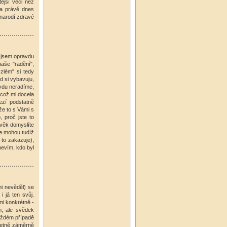
ější věci než
la právě dnes
 narodí zdravé
k jsem opravdu
naše "radění",
zlém" si tedy
d si vybavuju,
avdu neradíme,
.což mi docela
ezí podstatně
že to s Vámi s
, proč jste to
ověk domyslíte
se mohou tudíž
 to zakazuje),
nevím, kdo byl
ni nevěděl) se
i já ten svůj.
lmi konkrétně -
m, ale svědek
každém případě
včetně záměrně