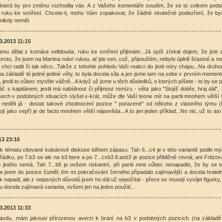
), která by pro změnu rozhodila vás. A z Vašeho komentáře soudím, že se to celkem podař
ruku ke smíření. Chcete-li, mohu Vám zopakovat, že žádné skutečné podezření, že byst
 nikdy neměl.
3.2013 11:15
nu dělat z komára velblouda, ruku ke smíření přijímám...Já spíš získal dojem, že jste 
roto, že jsem na Martina mávl rukou, ať jde ven, což, připouštím, nebylo úplně šťastné a mo
hci radit či tak něco...Takže z tohohle pohledu Vaši reakci do jisté míry chápu...Na druho
na základě té jedné jediné věty, to byla docela síla a jen jsme tam na sebe v prvním mome
i, jestli to vůbec myslíte vážně...A když už jsme u těch důsledků, o kterých píšete - to by se
áč s kapitánem, jestli má nabídnout či přijmout remízu - věta jako "Stojíš dobře, hraj dál",
sech v podobných situacích slyšel x-krát, může dle Vaší teorie mít na partii mnohem větší v
 neděli já - dostat takové zhodnocení pozice " porazené" od někoho z vlastního týmu (
ojí jako vepř) je de facto mnohem větší nápověda...A to jen jeden příklad...No nic, už to as
.
13 23:16
a k tématu citované kuloárové diskuse během zápasu: Tah 6...c4 je v této variantě podle 
ádku, po 7.b3 se ale na b3 bere a po 7...cxb3 8.axb3 je pozice přibližně rovná; ani Fritzo
c jiného nemá. Tah 7...b5 je ovšem riskantní, při partii mne vůbec nenapadlo, že by se t
 jsem do pozice čuměl, tím mi pokračování černého připadalo zajímavější a docela hratel
napadl, ale z nejasných důvodů jsem ho dál už nepočítal - přece se musejí vyvíjet figurky,
 docela zajímavá varianta, ovšem jen na jedno použití...
3.2013 11:33
ravdu, mám jakousi přirozenou averzi k braní na b3 v podobných pozicích (na základ