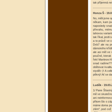
tak příjemná ne
Honza Š - 19.0
No, měli jsme o
někam, kam jse
naposledy snad
převahu, mému 
tahovou variant
tak říkal, jestl
a to právě ve v
Dxb7 ale na pr
dámského křídla
ale asi měl ve
poučné, kterak 
řekl Martinovi 
snad radíme??!
obětovat kvalit
stydět:-)! A ce
pěkný! Ať se da
Luděk - 19.03.
1/ Pane Šťastn
mě ve skutečnos
ani neinformov
přitom šlo o zá
máme doma pod 
zlém", pod což