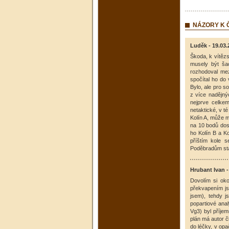
NÁZORY K
Luděk - 19.03.
Škoda, k vítězs
musely být šac
rozhodoval mez
spočítal ho do 
Bylo, ale pro s
z více nadějný
nejprve celkem
netaktické, v t
Kolín A, může m
na 10 bodů dos
ho Kolín B a Ko
příštím kole 
Poděbradům sta
Hrubant Ivan -
Dovolím si oko
překvapením jse
jsem), tehdy j
popartiové ana
Vg3) byl příje
plán má autor č
do léčky, v opa