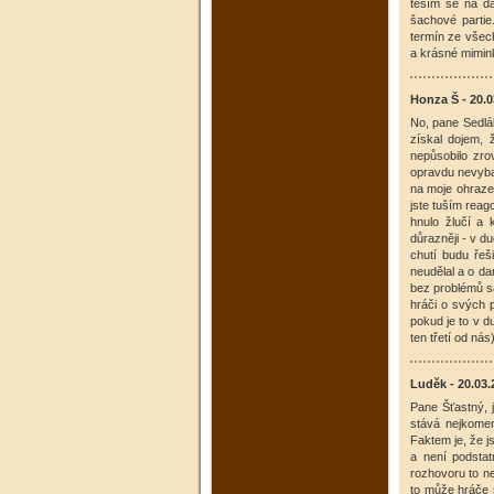
těším se na da
šachové parti
termín ze všech
a krásné mimin
Honza Š - 20.0
No, pane Sedlá
získal dojem, 
nepůsobilo zro
opravdu nevybav
na moje ohraze
jste tuším reag
hnulo žlučí a
důrazněji - v d
chutí budu řeši
neudělal a o da
bez problémů sá
hráči o svých p
pokud je to v d
ten třetí od nás
Luděk - 20.03.
Pane Šťastný, j
stává nejkomen
Faktem je, že js
a není podstat
rozhovoru to ne
to může hráče 