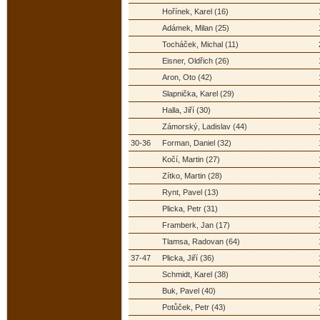
Hořínek, Karel (16)
Adámek, Milan (25)
Tocháček, Michal (11)
Eisner, Oldřich (26)
Aron, Oto (42)
Slapnička, Karel (29)
Halla, Jiří (30)
Zámorský, Ladislav (44)
30-36
Forman, Daniel (32)
Kočí, Martin (27)
Zítko, Martin (28)
Rynt, Pavel (13)
Plicka, Petr (31)
Framberk, Jan (17)
Tlamsa, Radovan (64)
37-47
Plicka, Jiří (36)
Schmidt, Karel (38)
Buk, Pavel (40)
Potůček, Petr (43)