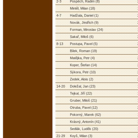
2-3
Pospěch, Radim (8)
Mintěl, Milan (18)
4-7
Hadžala, Daniel (1)
Novák, Jindřich (9)
Forman, Miroslav (24)
Sakař, Miloš (6)
8-13
Postupa, Pavel (5)
Bílek, Roman (19)
Matějka, Petr (4)
Koper, Štefan (14)
Sýkora, Petr (10)
Zedek, Alois (2)
14-20
Doležal, Jan (23)
Tejkal, Jiří (22)
Gruber, Miloš (21)
Otruba, Pavel (12)
Pokorný, Marek (62)
Krásný, Antonín (41)
Sedlák, Luděk (20)
21-29
Koyš, Milan (3)