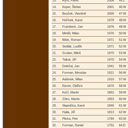
13.
Rynt, Pavel
2006
45:L
14.
Koper, Štefan
2001
46:W
15.
Bouček, Vlastimil
2000
47:W
16.
Hořínek, Karel
1978
48:W
17.
Framberk, Jan
1976
49:W
18.
Mintěl, Milan
1976
50:W
19.
Bílek, Roman
1971
51:W
20.
Sedlák, Luděk
1971
52:W
21.
Gruber, Miloš
1970
53:W
22.
Tejkal, Jiří
1970
54:W
23.
Doležal, Jan
1941
55:W
24.
Forman, Miroslav
1921
56:W
25.
Adámek, Milan
1910
57:W
26.
Eisner, Oldřich
1876
58:W
27.
Kočí, Martin
1862
59:W
28.
Zítko, Martin
1853
60:W
29.
Slapnička, Karel
1840
61:W
30.
Halla, Jiří
1813
62:W
31.
Plicka, Petr
1784
63:W
32.
Forman, Daniel
1752
64:D