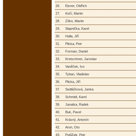
26.
Eisner, Oldřich
27.
Kočí, Martin
28.
Zítko, Martin
29.
Slapnička, Karel
30.
Halla, Jiří
31.
Plicka, Petr
32.
Forman, Daniel
33.
Kretschmer, Jaroslav
34.
Vaněček, Ivo
35.
Tyban, Vladislav
36.
Plicka, Jiří
37.
Sedláčková, Janka
38.
Schmidt, Karel
39.
Janatka, Radek
40.
Buk, Pavel
41.
Krásný, Antonín
42.
Aron, Oto
43.
Potůček, Petr