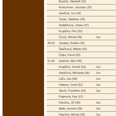
Bouček, Vlastimil (15)
Kretschmer, Jaroslav (33)
Vaněček, Ivo (34)
Tyban, Vladislav (35)
Sedláčková, Janka (37)
Krupička, Petr (52)
Černý, Michal (48)
Jun
48-50
Janatka, Radek (39)
Špačková, Milada (45)
Čejka, Pavel (55)
51-60
Doleček, Aleš (56)
Krupička, Tomáš (53)
Jun
Hatašová, Michaela (46)
Jun
Láža, Jan (58)
Jun
Halama, Josef (51)
Jun
Slavík, František (63)
Jun
Folprecht, Petr (57)
Patočka, Jiří (60)
Jun
Malík, Antonín (59)
Jun
Paprčka, Michal (49)
Jun