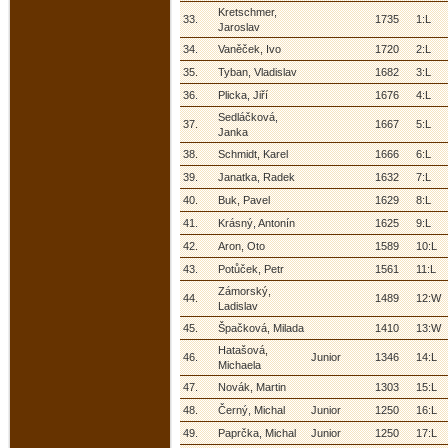
Kretschmer,
33.
1735
1:L
Jaroslav
34.
Vaněček, Ivo
1720
2:L
35.
Tyban, Vladislav
1682
3:L
36.
Plicka, Jiří
1676
4:L
Sedláčková,
37.
1667
5:L
Janka
38.
Schmidt, Karel
1666
6:L
39.
Janatka, Radek
1632
7:L
40.
Buk, Pavel
1629
8:L
41.
Krásný, Antonín
1625
9:L
42.
Aron, Oto
1589
10:L
43.
Potůček, Petr
1561
11:L
Zámorský,
44.
1489
12:W
Ladislav
45.
Špačková, Milada
1410
13:W
Hatašová,
46.
Junior
1346
14:L
Michaela
47.
Novák, Martin
1303
15:L
48.
Černý, Michal
Junior
1250
16:L
49.
Paprčka, Michal
Junior
1250
17:L