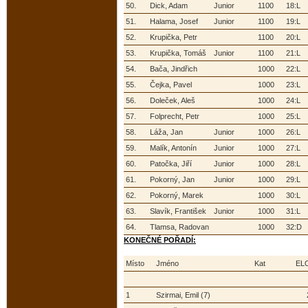
50.
Dick, Adam
Junior
1100
18:L
51.
Halama, Josef
Junior
1100
19:L
52.
Krupička, Petr
1100
20:L
53.
Krupička, Tomáš
Junior
1100
21:L
54.
Bača, Jindřich
1000
22:L
55.
Čejka, Pavel
1000
23:L
56.
Doleček, Aleš
1000
24:L
57.
Folprecht, Petr
1000
25:L
58.
Láža, Jan
Junior
1000
26:L
59.
Malík, Antonín
Junior
1000
27:L
60.
Patočka, Jiří
Junior
1000
28:L
61.
Pokorný, Jan
Junior
1000
29:L
62.
Pokorný, Marek
1000
30:L
63.
Slavík, František
Junior
1000
31:L
64.
Tlamsa, Radovan
1000
32:D
KONEČNÉ POŘADÍ:
Místo
Jméno
Kat
EL
1
Szirmai, Emil (7)