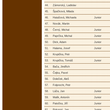
44.
Zámorský, Ladislav
45.
Špačková, Milada
46.
Hatašová, Michaela
Junior
47.
Novák, Martin
48.
Černý, Michal
Junior
49.
Paprčka, Michal
Junior
50.
Dick, Adam
Junior
51.
Halama, Josef
Junior
52.
Krupička, Petr
53.
Krupička, Tomáš
Junior
54.
Bača, Jindřich
55.
Čejka, Pavel
56.
Doleček, Aleš
57.
Folprecht, Petr
58.
Láža, Jan
Junior
59.
Malík, Antonín
Junior
60.
Patočka, Jiří
Junior
61.
Pokorný, Jan
Junior