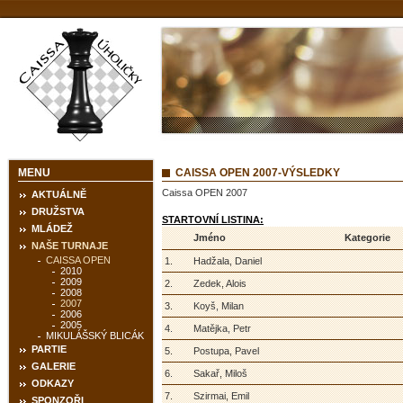
MENU
CAISSA OPEN 2007-VÝSLEDKY
Caissa OPEN 2007
AKTUÁLNĚ
DRUŽSTVA
STARTOVNÍ LISTINA:
MLÁDEŽ
Jméno
Kategorie
NAŠE TURNAJE
CAISSA OPEN
1.
Hadžala, Daniel
2010
2009
2.
Zedek, Alois
2008
2007
3.
Koyš, Milan
2006
2005
4.
Matějka, Petr
MIKULÁŠSKÝ BLICÁK
PARTIE
5.
Postupa, Pavel
GALERIE
6.
Sakař, Miloš
ODKAZY
7.
Szirmai, Emil
SPONZOŘI