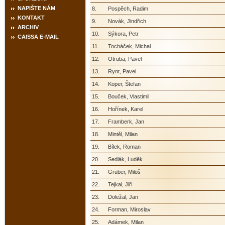
NAPIŠTE NÁM
8.
Pospěch, Radim
KONTAKT
9.
Novák, Jindřich
ARCHIV
10.
Sýkora, Petr
CAISSA E-MAIL
11.
Tocháček, Michal
12.
Otruba, Pavel
13.
Rynt, Pavel
14.
Koper, Štefan
15.
Bouček, Vlastimil
16.
Hořínek, Karel
17.
Framberk, Jan
18.
Mintěl, Milan
19.
Bílek, Roman
20.
Sedlák, Luděk
21.
Gruber, Miloš
22.
Tejkal, Jiří
23.
Doležal, Jan
24.
Forman, Miroslav
25.
Adámek, Milan