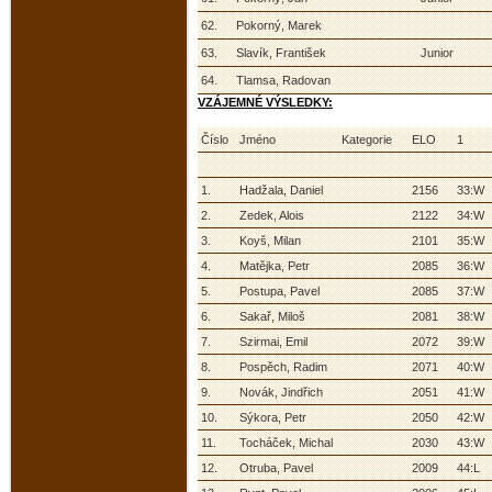
62.
Pokorný, Marek
63.
Slavík, František
Junior
64.
Tlamsa, Radovan
VZÁJEMNÉ VÝSLEDKY:
Číslo
Jméno
Kategorie
ELO
1
1.
Hadžala, Daniel
2156
33:W
2.
Zedek, Alois
2122
34:W
3.
Koyš, Milan
2101
35:W
4.
Matějka, Petr
2085
36:W
5.
Postupa, Pavel
2085
37:W
6.
Sakař, Miloš
2081
38:W
7.
Szirmai, Emil
2072
39:W
8.
Pospěch, Radim
2071
40:W
9.
Novák, Jindřich
2051
41:W
10.
Sýkora, Petr
2050
42:W
11.
Tocháček, Michal
2030
43:W
12.
Otruba, Pavel
2009
44:L