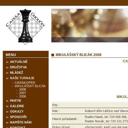
MENU
MIKULÁŠSKÝ BLICÁK 2008
CA
AKTUÁLNĚ
DRUŽSTVA
MLÁDEŽ
NAŠE TURNAJE
CAISSA OPEN
MIKULÁŠSKÝ BLICÁK
2008
2007
2006
MIKUL
PARTIE
Kdy :
GALERIE
Kde :
Kulturní dům Libčice nad Vlavo
ODKAZY
SPONZOŘI
Radim Hataš, tel.:724 508 366
Hlavní pořadatelé :
Radek Novák, tel.:724 121 273
NAPIŠTE NÁM
Právo účasti :
všichni hráči, kteří umí dát ma
KONTAKT