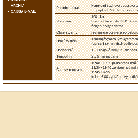
ARCHIV
kompletní šachová souprava a 
Podmínka účasti :
Za poplatek 50,-Kč lze soupra
CAISSA E-MAIL
100,- Kč,
Startovné :
hráči přihlášení do 27.11.08 do
ženy a dívky zdarma
Občerstvení :
restaurace otevřena po celou d
1 turnaj švýcarským systémem
Hrací systém :
(upřesní se na místě podle poč
Hodnocení :
1. Turnajové body, 2. Buchholz
Tempo hry :
2 x 5 min na partii
19:00 - 19:30 prezentace hráč
19:30 - 19:40 zahájení a úvodn
Časový program :
19:45 1.kolo
kolem 6:00 vyhlášení výsledků