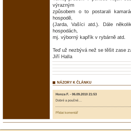
výrazným
způsobem o to postarali kamará
hospodě,
(Jarda, Vašíci atd.). Dále někol
hospodách,
mj. výborný kapřík v rybárně atd.
Teď už nezbývá než se těšit zase z
Jiří Halla
NÁZORY K ČLÁNKU
Honza F. - 06.09.2010 21:53
Dobré a poučné....
Přidat komentář