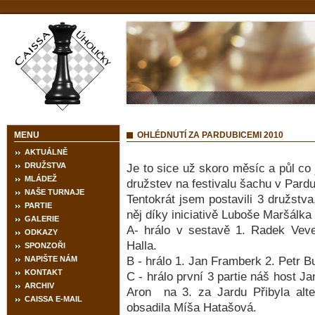
MENU
OHLÉDNUTÍ ZA PARDUBICEMI 2010
AKTUÁLNĚ
DRUŽSTVA
Je to sice už skoro měsíc a půl co 
MLÁDEŽ
družstev na festivalu šachu v Pardu
NAŠE TURNAJE
Tentokrát jsem postavili 3 družstv
PARTIE
něj díky iniciativě Luboše Maršálka
GALERIE
A- hrálo v sestavě 1. Radek Veve
ODKAZY
Halla.
SPONZOŘI
NAPIŠTE NÁM
B - hrálo 1. Jan Framberk 2. Petr 
KONTAKT
C - hrálo první 3 partie náš host 
ARCHIV
Aron na 3. za Jardu Přibyla alte
CAISSA E-MAIL
obsadila Míša Hatašová.