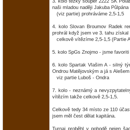
3. kolo těžký soupeř 2222 SK Polab
naši mladou naději Jakuba Půlpána (
(viz partie) prohráváme 2,5-1,5
4. kolo Slovan Broumov Radek rem
prohrál když jsem ve 3. tahu získal
celkově vítězíme 2,5-1,5 (Partie A
5. kolo SpGs Znojmo - jsme favoriti
6. kolo Spartak Vlašim A - silný 
Ondrou Matějovským a já s Alešem 
viz partie Luboš - Ondra
7. kolo - neznámý a nevyzpytateln
vítězím takže celkově 2,5-1,5.
Celkově tedy 34 místo ze 110 účas
jsem měl čest dělat kapitána.
Turnaj proběhl v pohodě nejen ša