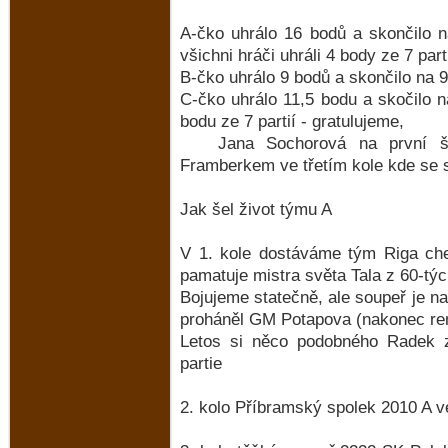
A-čko uhrálo 16 bodů a skončilo 
všichni hráči uhráli 4 body ze 7 parti
B-čko uhrálo 9 bodů a skončilo na 
C-čko uhrálo 11,5 bodu a skočilo n
bodu ze 7 partií - gratulujeme,
Jana Sochorová na první šac
Framberkem ve třetím kole kde se st
Jak šel život týmu A
V 1. kole dostáváme tým Riga che
pamatuje mistra světa Tala z 60-tý
Bojujeme statečně, ale soupeř je na
proháněl GM Potapova (nakonec rem
Letos si něco podobného Radek z
partie
2. kolo Příbramský spolek 2010 A v