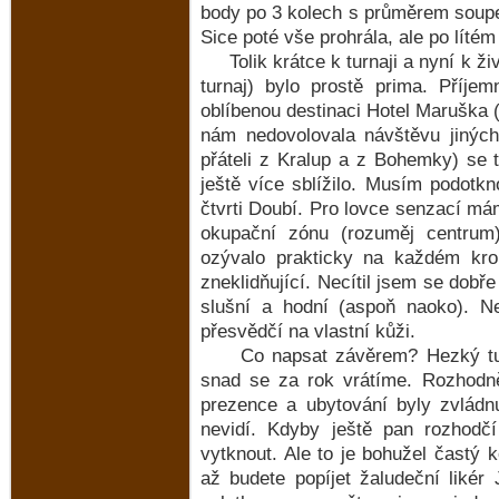
body po 3 kolech s průměrem soupe
Sice poté vše prohrála, ale po lítém
Tolik krátce k turnaji a nyní k živ
turnaj) bylo prostě prima. Příje
oblíbenou destinaci Hotel Maruška 
nám nedovolovala návštěvu jiných
přáteli z Kralup a z Bohemky) se 
ještě více sblížilo. Musím podotkno
čtvrti Doubí. Pro lovce senzací mám
okupační zónu (rozuměj centrum)
ozývalo prakticky na každém kro
zneklidňující. Necítil jsem se dobře
slušní a hodní (aspoň naoko). Ne
přesvědčí na vlastní kůži.
Co napsat závěrem? Hezký turnaj
snad se za rok vrátíme. Rozhodně
prezence a ubytování byly zvládn
nevidí. Kdyby ještě pan rozhodčí
vytknout. Ale to je bohužel častý k
až budete popíjet žaludeční liké