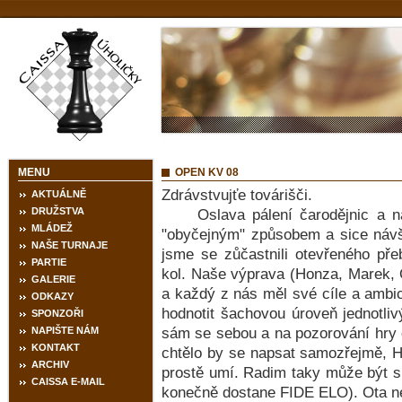
MENU
OPEN KV 08
Zdrávstvujťe továrišči.
AKTUÁLNĚ
DRUŽSTVA
Oslava pálení čarodějnic a násl
MLÁDEŽ
"obyčejným" způsobem a sice náv
NAŠE TURNAJE
jsme se zůčastnili otevřeného pře
PARTIE
kol. Naše výprava (Honza, Marek, 
GALERIE
a každý z nás měl své cíle a amb
ODKAZY
hodnotit šachovou úroveň jednotliv
SPONZOŘI
NAPIŠTE NÁM
sám se sebou a na pozorování hry o
KONTAKT
chtělo by se napsat samozřejmě, Ho
ARCHIV
prostě umí. Radim taky může být s
CAISSA E-MAIL
konečně dostane FIDE ELO). Ota ne