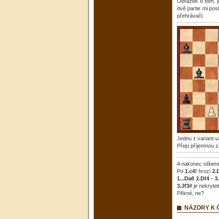
Obrázek o tom, j
dvě partie mi pos
přehrávači.
Jednu z variant v
Přeju příjemnou 
A nakonec slíbené
Po
1.c4!
hrozí
2.
1...Da8 2.Df4 - 3
3.Jf3#
je nekryte
Pěkné, ne?
NÁZORY K