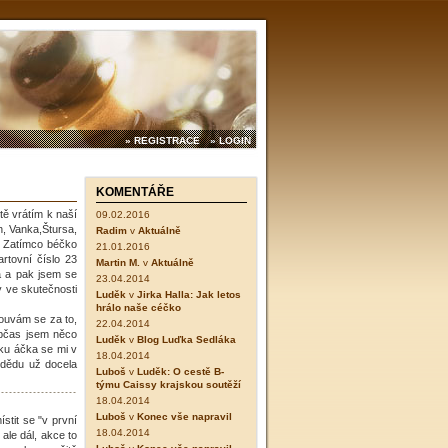
» REGISTRACE
» LOGIN
KOMENTÁŘE
ě vrátím k naší
09.02.2016
h, Vanka,Štursa,
Radim
v
Aktuálně
. Zatímco béčko
21.01.2016
rtovní číslo 23
Martin M.
v
Aktuálně
la a pak jsem se
23.04.2014
y ve skutečnosti
Luděk
v
Jirka Halla: Jak letos
hrálo naše céčko
louvám se za to,
22.04.2014
Občas jsem něco
Luděk
v
Blog Luďka Sedláka
ku áčka se mi v
18.04.2014
o dědu už docela
Luboš
v
Luděk: O cestě B-
týmu Caissy krajskou soutěží
18.04.2014
Luboš
v
Konec vše napravil
stit se "v první
18.04.2014
ale dál, akce to