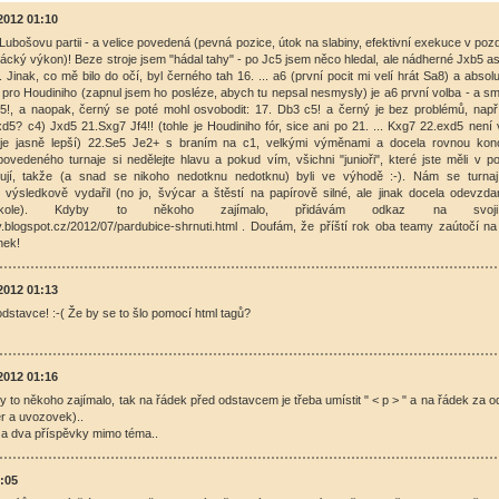
.2012 01:10
 Lubošovu partii - a velice povedená (pevná pozice, útok na slabiny, efektivní exekuce v pozd
ácký výkon)! Beze stroje jsem "hádal tahy" - po Jc5 jsem něco hledal, ale nádherné Jxb5 as
). Jinak, co mě bilo do očí, byl černého tah 16. ... a6 (první pocit mi velí hrát Sa8) a absol
e pro Houdiniho (zapnul jsem ho posléze, abych tu nepsal nesmysly) je a6 první volba - a s
5!, a naopak, černý se poté mohl osvobodit: 17. Db3 c5! a černý je bez problémů, např
d5? c4) Jxd5 21.Sxg7 Jf4!! (tohle je Houdiniho fór, sice ani po 21. ... Kxg7 22.exd5 není
4 je jasně lepší) 22.Se5 Je2+ s braním na c1, velkými výměnami a docela rovnou kon
ovedeného turnaje si nedělejte hlavu a pokud vím, všichni "junioři", které jste měli v p
énují, takže (a snad se nikoho nedotknu nedotknu) byli ve výhodě :-). Nám se turna
" výsledkově vydařil (no jo, švýcar a štěstí na papírově silné, ale jinak docela odevzd
 kole). Kdyby to někoho zajímalo, přidávám odkaz na svoji 
y.blogspot.cz/2012/07/pardubice-shrnuti.html . Doufám, že příští rok oba teamy zaútočí na 
nek!
.2012 01:13
odstavce! :-( Že by se to šlo pomocí html tagů?
.2012 01:16
by to někoho zajímalo, tak na řádek před odstavcem je třeba umístit " < p > " a na řádek za o
r a uvozovek)..
a dva příspěvky mimo téma..
3:05