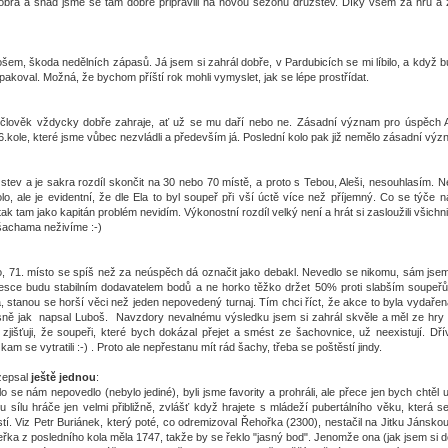
dobrá a snad jsme se tam dobře připravili na novou sezónu družstev. Díky všem za hru a z
em, škoda nedělních zápasů. Já jsem si zahrál dobře, v Pardubicích se mi líbilo, a když b
pakoval. Možná, že bychom příští rok mohli vymyslet, jak se lépe prostřídat.
 člověk vždycky dobře zahraje, ať už se mu daří nebo ne. Zásadní význam pro úspěch 
6.kole, které jsme vůbec nezvládli a především já. Poslední kolo pak již nemělo zásadní výz
stev a je sakra rozdíl skončit na 30 nebo 70 místě, a proto s Tebou, Aleši, nesouhlasím. 
olo, ale je evidentní, že dle Ela to byl soupeř při vší úctě více než příjemný. Co se týče 
 tak tam jako kapitán problém nevidím. Výkonostní rozdíl velký není a hrát si zasloužili všichni
 šachama neživíme :-)
, 71. místo se spíš než za neúspěch dá označit jako debakl. Nevedlo se nikomu, sám jsem
esce budu stabilním dodavatelem bodů a ne horko těžko držet 50% proti slabším soupeřům
, stanou se horší věci než jeden nepovedený turnaj. Tím chci říct, že akce to byla vydařen
řesně jak napsal Luboš. Navzdory nevalnému výsledku jsem si zahrál skvěle a měl ze hry
 zjišťuji, že soupeři, které bych dokázal přejet a smést ze šachovnice, už neexistují. Dř
m se vytratili :-) . Proto ale nepřestanu mít rád šachy, třeba se poštěstí jindy.
zepsal
ještě jednou
:
lo se nám nepovedlo (nebylo jediné), byli jsme favority a prohráli, ale přece jen bych chtěl 
 sílu hráče jen velmi přibližně, zvlášť když hrajete s mládeží pubertálního věku, která s
tí. Viz Petr Buriánek, který poté, co odremizoval Řehořka (2300), nestačil na Jitku Jánsk
ka z posledního kola měla 1747, takže by se řeklo "jasný bod". Jenomže ona (jak jsem si 