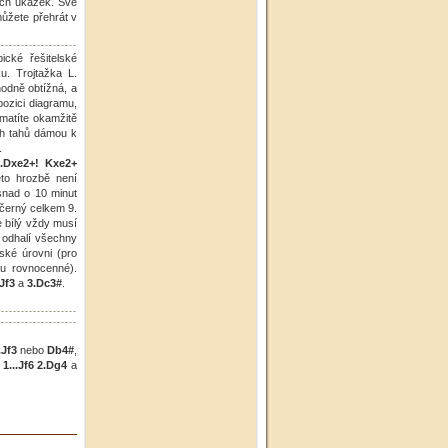
vých ukázek. Své
můžete přehrát v
ické řešitelské
u. Trojtažka L.
hodně obtížná, a
ozici diagramu,
 matíte okamžitě
ch tahů dámou k
.
2.Dxe2+! Kxe2+
této hrozbě není
 snad o 10 minut
 černý celkem 9.
e bílý vždy musí
ě odhalí všechny
ské úrovni (pro
ou rovnocenné).
Jf3
a
3.Dc3#
.
.Jf3
nebo
Db4#
,
,
1...Jf6 2.Dg4
a