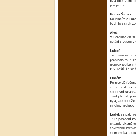
byla opět velmi 
polepšíme.
Honza Štursa
:
Souhlasím s Luboš
bych to za rok zo
Aleš
:
V Pardubicích si
utkání s Lysou v 
Luboš
:
Je to soutěž druž
probíhalo to 7. k
jednotlivá utkání,
P.S. Ještě že se
Luděk
:
Po pravdě řečeno
že na poslední d
sportovní stránka
život jde dál, p
byla, ale bohužel
mnoho, nechápu, ka
Luděk
se pak ro
1/ To poslední ko
ukazuje okamžitou
závratnou rychlos
vietnamská soupeř