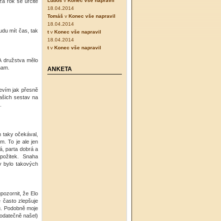
Luboš
v
Konec vše napravil
a rok se určitě
18.04.2014
Tomáš
v
Konec vše napravil
18.04.2014
udu mít čas, tak
t
v
Konec vše napravil
18.04.2014
t
v
Konec vše napravil
A družstva mělo
nam.
ANKETA
Nevím jak přesně
našich sestav na
.
 taky očekával,
. To je ale jen
á, parta dobrá a
 požitek. Snaha
ív bylo takových
upozornit, že Elo
e často zlepšuje
ou. Podobně moje
dodatečně našel)