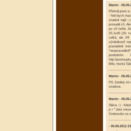
Martin - 05.09
Přehrál jsem si
- řekl bych maz
snadné najít ;-
prosadit c5. Al
po c5 nešlo Jb
20.Jxd5 (20. cx
velká, ale Jf
výsledkově nep
pravidelně tr
"nespravedlivě
posledním
http://postoupk
Mílo, hezký člá
Martin - 05.09
PS: Zanikly mi 
Uvidíme..
Martin - 05.09
Sláva :-) - Kdy
p > " (bez meze
Omlouvám se z
- 05.09.2012 2