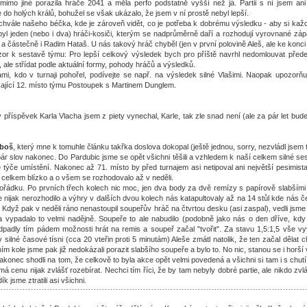
 mimo jiné porazila hráče 2041 a měla perfo podstatně vyšší než já. Partii s ní jsem ani
e do holých králů, bohužel se však ukázalo, že jsem v ní prostě nebyl lepší.
e chvále našeho béčka, kde je zároveň vidět, co je potřeba k dobrému výsledku - aby si každ
yl jeden (nebo i dva) hráči-kosiči, kterým se nadprůměrně daří a rozhodují vyrovnané záp
 a částečně i Radim Hataš. U nás takový hráč chyběl (jen v první polovině Aleš, ale ke konci 
zor k sestavě týmu: Pro lepší celkový výsledek bych pro příště navrhl nedomlouvat předem
, ale střídat podle aktuální formy, pohody hráčů a výsledků.
mi, kdo v turnaji pohořel, podívejte se např. na výsledek silné Vlašimi. Naopak upozorňuj
kající 12. místo týmu Postoupek s Martinem Dunglem.
ý příspěvek Karla Vlacha jsem z piety vynechal, Karle, tak zle snad není (ale za pár let bude
uboš
, který mne k tomuhle článku takřka doslova dokopal (ještě jednou, sorry, nezvládl jsem t
pár slov nakonec. Do Pardubic jsme se opět všichni těšili a vzhledem k naší celkem silné ses
 týče umístění. Nakonec až 71. místo by před turnajem asi netipoval ani největší pesimist
 celkem blízko a o všem se rozhodovalo až v neděli.
ořádku. Po prvních třech kolech nic moc, jen dva body za dvě remízy s papírově slabšími 
e nijak nerozhodilo a výhry v dalších dvou kolech nás katapultovaly až na 14 stůl kde nás č
t? Když pak v neděli ráno nenastoupil soupeřův hráč na čtvrtou desku (asi zaspal), vedli jsme
 a vypadalo to velmi nadějně. Soupeře to ale nabudilo (podobně jako nás o den dříve, kdy
odpadly tím pádem možnosti hrát na remis a soupeř začal "tvořit". Za stavu 1,5:1,5 vše vyv
v silné časové tísni (cca 20 vteřin proti 5 minutám) Aleše zmátl natolik, že ten začal dělat
ím kole jsme pak již nedokázali porazit slabšího soupeře a bylo to. No nic, stanou se i horší 
akonec shodli na tom, že celkově to byla akce opět velmi povedená a všichni si tam i s chutí
emá cenu nijak zvlášť rozebírat. Nechci tím říci, že by tam nebyly dobré partie, ale nikdo zv
k jsme ztratili asi všichni.