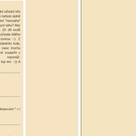
ní střední hře
i nebylo úplně
utní "nesnaha"
mysl tahu? Aby
. 19. d5 exd5
 výhoda bílého
covkou :-). Z
osledním kole,
j zase trochu
ané soupeře v
reportáž:
top ten :-)) A
dstavcem " < /