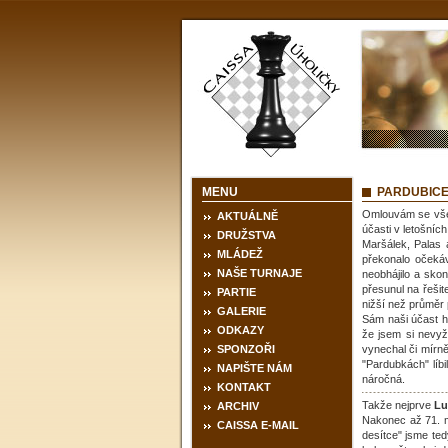
MENU
PARDUBIC
Omlouvám se všem
AKTUÁLNĚ
účasti v letošníc
DRUŽSTVA
Maršálek, Palas 
MLÁDEŽ
překonalo očekáv
NAŠE TURNAJE
neobhájilo a skon
přesunul na řeši
PARTIE
nižší než průměr 
GALERIE
Sám naši účast ho
ODKAZY
že jsem si nevyž
SPONZOŘI
vynechal či mírn
"Pardubkách" líb
NAPIŠTE NÁM
náročná.
KONTAKT
Takže nejprve
Lu
ARCHIV
Nakonec až 71. mí
CAISSA E-MAIL
desítce" jsme ted