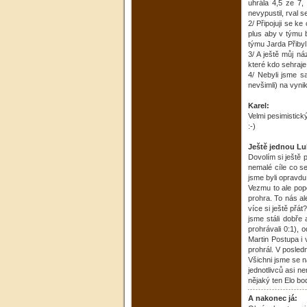
uhrála 4,5 ze 7,
nevypustil, rval s
2/ Připojuji se k
plus aby v týmu b
týmu Jarda Přibyl
3/ A ještě můj ná
které kdo sehraje
4/ Nebyli jsme sa
nevšimli) na vyni
Karel:
Velmi pesimistick
:-)
Ještě jednou L
Dovolím si ještě 
nemalé cíle co se
jsme byli opravdu
Vezmu to ale pop
prohra. To nás al
více si ještě přá
jsme stáli dobře
prohrávali 0:1), 
Martin Postupa i 
prohrál. V posledn
Všichni jsme se n
jednotlivců asi n
nějaký ten Elo bodí
A nakonec já: