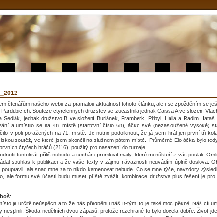
E_2012
 čtenářům našeho webu za pramalou aktuálnost tohoto článku, ale i se zpožděním se ješt
h Pardubicích. Soutěže čtyřčlenných družstev se zúčastnila jednak Caissa A ve složení Vlac
a Sedlák, jednak družstvo B ve složení Buriánek, Framberk, Přibyl, Halla a Radim Hataš
ání a umístilo se na 48. místě (startovní číslo 68), áčko své (nezaslouženě vysoké) sta
čilo v poli poražených na 71. místě. Je nutno podotknout, že já jsem hrál jen první tři ko
telskou soutěž, ve které jsem skončil na slušném pátém místě. Průměrné Elo áčka bylo ted
prvních čtyřech hráčů (2116), použitý pro nasazení do turnaje.
dnotit tentokrát příliš nebudu a nechám promluvit maily, které mi někteří z vás poslali. Om
ádal souhlas k publikaci a že vaše texty v zájmu návaznosti neuvádím úplně doslova. 
ě poupravil, ale snad mne za to nikdo kamenovat nebude. Co se mne týče, navzdory výsled
ilo, ale formu své účasti budu muset příště zvážit, kombinace družstva plus řešení je pr
boš
:
sto je určitě neúspěch a to že nás předběhl i náš B-tým, to je také moc pěkné. Náš cíl umí
y nesplnili. Škoda nedělních dvou zápasů, protože rozehrané to bylo docela dobře. Život jde 