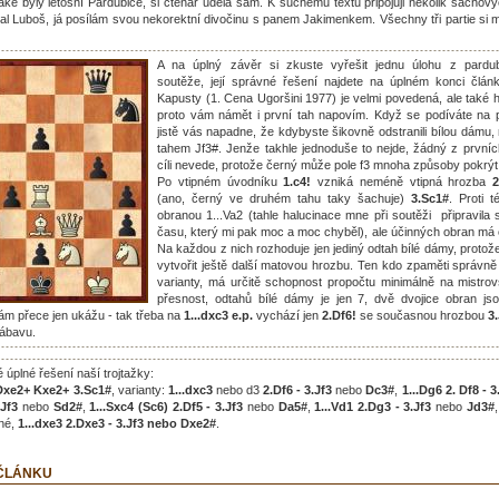
aké byly letošní Pardubice, si čtenář udělá sám. K suchému textu připojuji několik šacho
lal Luboš, já posílám svou nekorektní divočinu s panem Jakimenkem. Všechny tři partie si 
A na úplný závěr si zkuste vyřešit jednu úlohu z pardub
soutěže, její správné řešení najdete na úplném konci článk
Kapusty (1. Cena Ugoršini 1977) je velmi povedená, ale také 
proto vám námět i první tah napovím. Když se podíváte na p
jistě vás napadne, že kdybyste šikovně odstranili bílou dámu,
tahem Jf3#. Jenže takhle jednoduše to nejde, žádný z první
cíli nevede, protože černý může pole f3 mnoha způsoby pokrýt
Po vtipném úvodníku
1.c4!
vzniká neméně vtipná hrozba
(ano, černý ve druhém tahu taky šachuje)
3.Sc1#
. Proti 
obranou 1...Va2 (tahle halucinace mne při soutěži připravila
času, který mi pak moc a moc chyběl), ale účinných obran má
Na každou z nich rozhoduje jen jediný odtah bílé dámy, protož
vytvořit ještě další matovou hrozbu. Ten kdo zpaměti správn
varianty, má určitě schopnost propočtu minimálně na mistrov
přesnost, odtahů bílé dámy je jen 7, dvě dvojice obran js
ám přece jen ukážu - tak třeba na
1...dxc3 e.p.
vychází jen
2.Df6!
se současnou hrozbou
3.
zábavu.
 úplné řešení naší trojtažky:
Dxe2+ Kxe2+ 3.Sc1#
, varianty:
1...dxc3
nebo d3
2.Df6 - 3.Jf3
nebo
Dc3#
,
1...Dg6 2. Df8 - 3
.Jf3
nebo
Sd2#
,
1...Sxc4 (Sc6) 2.Df5 - 3.Jf3
nebo
Da5#
,
1...Vd1 2.Dg3 - 3.Jf3
nebo
Jd3#
lné,
1...dxe3 2.Dxe3 - 3.Jf3 nebo Dxe2#
.
 ČLÁNKU