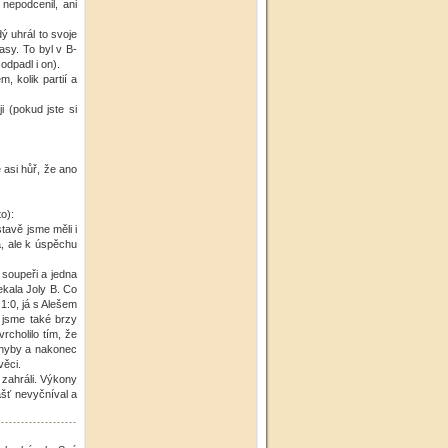
 nepodcenil, ani
ý uhrál to svoje
asy. To byl v B-
odpadl i on).
, kolik partií a
i (pokud jste si
 asi hůř, že ano
o):
tavě jsme měli i
a, ale k úspěchu
soupeři a jedna
ekala Joly B. Co
 1:0, já s Alešem
 jsme také brzy
rcholilo tím, že
 chyby a nakonec
věci.
 zahráli. Výkony
lášť nevyčníval a