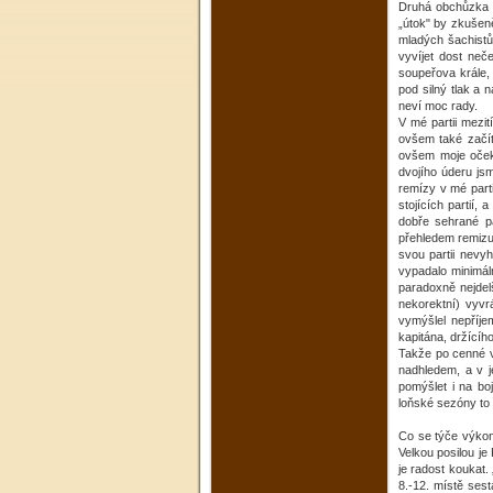
Druhá obchůzka by
„útok" by zkušen
mladých šachistů 
vyvíjet dost neč
soupeřova krále, 
pod silný tlak a 
neví moc rady.
V mé partii mezi
ovšem také začít
ovšem moje očeká
dvojího úderu jsm
remízy v mé parti
stojících partií
dobře sehrané pa
přehledem remizu
svou partii nevyh
vypadalo minimáln
paradoxně nejdel
nekorektní) vyvr
vymýšlel nepříj
kapitána, držícího
Takže po cenné vý
nadhledem, a v j
pomýšlet i na bo
loňské sezóny to 
Co se týče výkonu
Velkou posilou je
je radost koukat
8.-12. místě sest