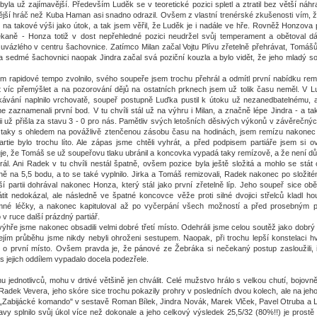
la už zajímavější. Především Luděk se v teoretické pozici spletl a ztratil bez větší náhra
ější hráč než Kuba Haman asi snadno odrazil. Ovšem z vlastní trenérské zkušenosti vím, ž
na takové výši jako útok, a tak jsem věřil, že Luděk je i nadále ve hře. Rovněž Honzova 
ekaně - Honza totiž v dost nepřehledné pozici neudržel svůj temperament a obětoval 
uvázlého v centru šachovnice. Zatímco Milan začal Vojtu Plívu zřetelně přehrávat, Tomášů
na sedmé šachovnici naopak Jindra začal svá poziční kouzla a bylo vidět, že jeho mladý so
tím rapidové tempo zvolnilo, svého soupeře jsem trochu přehrál a odmítl první nabídku re
 víc přemýšlet a na pozorování dějů na ostatních prknech jsem už tolik času neměl. V Lu
vání naplnilo vrchovatě, soupeř postupně Luďka pustil k útoku už nezanedbatelnému, a
e zaznamenali první bod. V tu chvíli stál už na výhru i Milan, a značně lépe Jindra - a t
i už přišla za stavu 3 - 0 pro nás. Pamětliv svých letošních děsivých výkonů v závěrečnýc
, a taky s ohledem na povážlivě ztenčenou zásobu času na hodinách, jsem remízu nakonec p
rtie bylo trochu líto. Ale zápas jsme chtěli vyhrát, a před podpisem partiáře jsem si ov
je, že Tomáš se už soupeřovu tlaku ubránil a koncovka vypadá taky remízově, a že není d
rál. Ani Radek v tu chvíli nestál špatně, ovšem pozice byla ještě složitá a mohlo se stát 
ě na 5,5 bodu, a to se také vyplnilo. Jirka a Tomáš remizovali, Radek nakonec po složitém
ší partii dohrával nakonec Honza, který stál jako první zřetelně líp. Jeho soupeř sice o
átit nedokázal, ale následně ve špatné koncovce věže proti silné dvojici střelců kladl h
emné léčky, a nakonec kapituloval až po vyčerpání všech možností a před prosebným 
 v ruce další prázdný partiář.
hře jsme nakonec obsadili velmi dobré třetí místo. Odehráli jsme celou soutěž jako dobrý
ejím průběhu jsme nikdy nebyli ohroženi sestupem. Naopak, při trochu lepší konstelaci h
j o první místo. Ovšem pravda je, že pánové ze Žebráka si nečekaný postup zasloužili, 
s jejich oddílem vypadalo docela podezřele.
 jednotlivců, mohu v drtivé většině jen chválit. Celé mužstvo hrálo s velkou chutí, bojov
 Radek Vevera, jeho skóre sice trochu pokazily prohry v posledních dvou kolech, ale na jeh
. „Zabijácké komando" v sestavě Roman Bílek, Jindra Novák, Marek Vlček, Pavel Otruba a 
avy splnilo svůj úkol více než dokonale a jeho celkový výsledek 25,5/32 (80%!!) je prostě