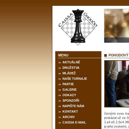
MENU
POHODOVÝ
AKTUÁLNĚ
DRUŽSTVA
MLÁDEŽ
NAŠE TURNAJE
PARTIE
GALERIE
ODKAZY
SPONZOŘI
NAPIŠTE NÁM
KONTAKT
černými svou tr
ARCHIV
prokázal už ve č
1.e4 e5 2.Sc4 Jf6
CAISSA E-MAIL
je jeho zvykem), a