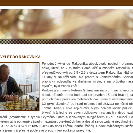
 VÝLET DO RAKOVNÍKA
Pohodový výlet do Rakovníka absolvovalo poslední březno
áčko, které se v místním Domě dětí a mládeže rozloučilo 
přesvědčivou výhrou 5,5 - 2,5 s družstvem Rakovníka. Náš so
14 dny v soutěži vedl, ale prohra s konkurenčním Spart
prakticky odsoudila ke druhému místu, a na průběhu naše
myslím, bylo trochu znát.
Protože jsem měl s Petrem Gutmanem na první šachovnici če
docela přesně, co se bude asi tak prvních 15 tahů hrát :-), 
prvních minut přece jen mohl trochu víc věnovat ostatním parti
Už první „kolečka" po hrací místnosti mi ukázala poměrně ob
Tomáš, Milan i Jirka Tejkal měli bílými celkem klidné pozic
bílými) hrál jednu ze svých oblíbených variant hry dvou jez
adiční „pavariantu" s rychlou výměnou dam a isolovaným dvojpěšcem e5-e6. Soupeř H
tvrtém tahu poměrně zásadní neznalost otevřených her a dostal se do známé nevýhodné p
 3.Jc3 Jxe4 4.Sxf7+? Kxf7 5.Jxe4 d5 dnes znávají dobře i žáčci). Radek stál černými složit
 já jsem hrál přesně podle své precizní teoretické přípravy :-)).