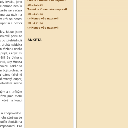
Luboš
v
Konec vše napravil
dy kvalitu, jeho
18.04.2014
e obrana není u
Tomáš
v
Konec vše napravil
partie se začala
18.04.2014
dámu za útok na
t
v
Konec vše napravil
v král se dostal
upeř si s pozicí
18.04.2014
t
v
Konec vše napravil
mízy. Musel jsem
ďkově partii se
ANKETA
 po přehlédnutí
ak druhá nabídka
h fázích i dobře
řijal, i když mi
ěřil, že Jirka s
ůvod, aby Honza
cokoli. Takže to
 boji prohrál, a
běť dámy (zřejmě
ouževnatý odpor,
pohledem svého
 tým a s určitým
vězd jsme mohli
i když na konci
ně a zodpovědně.
o obsažné partie
Luděk Sedlák na
 impozantní. Pro