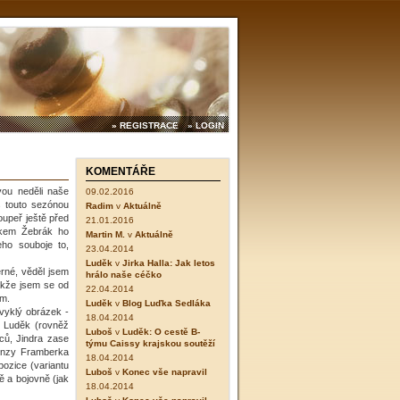
» REGISTRACE
» LOGIN
KOMENTÁŘE
vou neděli naše
09.02.2016
s touto sezónou
Radim
v
Aktuálně
upeř ještě před
21.01.2016
akem Žebrák ho
Martin M.
v
Aktuálně
ho souboje to,
23.04.2014
Luděk
v
Jirka Halla: Jak letos
rné, věděl jsem
hrálo naše céčko
takže jsem se od
22.04.2014
ím.
Luděk
v
Blog Luďka Sedláka
vyklý obrázek -
18.04.2014
e, Luděk (rovněž
Luboš
v
Luděk: O cestě B-
dců, Jindra zase
týmu Caissy krajskou soutěží
onzy Framberka
18.04.2014
ozice (variantu
Luboš
v
Konec vše napravil
ě a bojovně (jak
18.04.2014