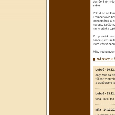
dovršení té hrůz
světě.
Pokud se na tom v
Framberkovic hos
jednosměrek a sl
nevede. Takže ha
navíc stávka topi
Pro pořádek, remi
šance (Petr urči
které vás všechny
Míla, trochu posm
NÁZORY K
Luboš - 10.12.
díky Mílo za čl
"účast" v první
a zlepšujeme to
Luboš - 13.12.
teda Pavle, teď 
Míla - 14.12.20