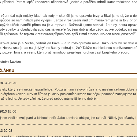
y přehlédl Petr v lepší koncovce učebnicové „vidle“ a porážka mírně katastrofického cha
šem dal najít nějaký klad, tak tedy – skončili jsme opravdu brzy a říkali jsme si, že u 
půdce se nám nálada jistě vylepší. Jenže v rozrušení nad tím masakrem jsme si to v příbr
epých uliček namířili přímo na jih a teprve u Rožmitálu jsme seznali, že tudy cesta opra
jdy zpátky, z oběda byla spíš časná večeře (ovšem dobrá jako vždy, uctivé poděkování pan
čů způsobila, že teplota v restauraci připomínala spíš zimní stadion. No den blbec jaksepatří!
zoval jsem já a Michal, vyhrál jen Pavel – a to bylo opravdu málo. Jako vždy by se daly 
tě, Honza snad), ale na „kdyby“ se šachy nehrajou, že? Takže nashledanou na silvestrovsk
 pozve Honza, a všem, kteří přijít nemohou, přeje lepší druhou část krajského přeboru
utnělý kapitán
 ČLÁNKU
2013 08:26
ánek, který se ti určitě nepsal lehce. Použil jsi tam i slovo hrůza a to myslím celkem dobře v
ch čtyřech kolech. Nevím čím to je, ale v posledních letech tak nějak podobně zahajujeme KP 
 až v lednu. Je tedy zřejmé, že před sebou máme již jen to dobré...
2013 18:00
jsem viděl tu tvojí partii a klobouk dolů. Jako zamlada chlape, jen tak dál. Někdy jsou šachy i
13 20:03