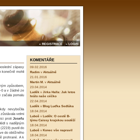
» REGISTRACE
» LOGIN
KOMENTÁŘE
 poslední zápasy
09.02.2016
om konečně mohli
Radim
v
Aktuálně
21.01.2016
Martin M.
v
Aktuálně
aným způsobem,
23.04.2014
 1-0 a v žádné ze
Luděk
v
Jirka Halla: Jak letos
e začala pomalu
hrálo naše céčko
22.04.2014
Luděk
v
Blog Luďka Sedláka
ikdy nevybočila
18.04.2014
 zůstávala velmi
Luboš
v
Luděk: O cestě B-
ici proti
Josefu
týmu Caissy krajskou soutěží
lédl s nadějným
18.04.2014
(2219) pustil do
Luboš
v
Konec vše napravil
rve do obtížného
18.04.2014
ě prohrané. A k