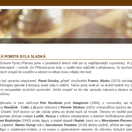
KÁ POMSTA BYLA SLADKÁ
žstvem Pyritu Příbram jsme v posledních letech měli jen ty nejpříjemnější vzpomínky, tři
řekvapivě – vyhráli. Do Příbrami jsme tedy v neděli ráno odjížděli s představou, že bych
ídných vstupů do soutěže a odvézt si odtud znovu nějaký ten bod.
u byl opravdu impozantní.
Pavel Otruba
„přejel“ zkušeného
Frantu Stluku
(2073) nevíd
di přehrajete (jakmile ji dostanu, bude tady k vidění). Takže jsme vedli už ve druhé hodině hry
ií to nevypadalo na brzké vyrovnání. Jenže soupeř se do nás opravdu zakousl a situace s
horšímu.
 převahu si sice udržoval
Petr Buriánek
proti
Jelaginovi
(1904), z rovnováhy asi n
lka
Hlaváček
-
Cvikl
, a
já
jsem dokonce s
Petrem Stlukou
(2201) získal pěšce (pozice ale
 Ostatní čtyři pozice se ale začaly jedna po druhé kazit až hroutit. Obranu ve složité poz
pomalu přestal zvládat
Luděk
,
Honza
v celkem standardním a dobrém Svěšnikovovi přeh
lem Bodickým
(1943) ztrátu figury, a stejně dopadl i
Radek
, který se s
Miroslavem Pincem
h zápletek.
Martin
Dungl
stál s
Jaroslavem Trmalem
(2218) dlouho slušně, přešel ale nejp
figur s oslabeným králem, a ve snaze o zjednodušení nakonec do věžovky, bohužel úpln