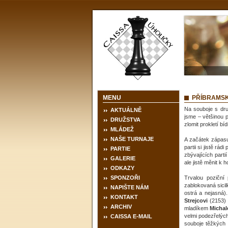
MENU
PŘÍBRAMS
Na souboje s dru
AKTUÁLNĚ
jsme – většinou p
DRUŽSTVA
zlomit prokletí b
MLÁDEŽ
NAŠE TURNAJE
A začátek zápas
partii si jistě rá
PARTIE
zbývajících part
GALERIE
ale jistě měnit k 
ODKAZY
SPONZOŘI
Trvalou poziční
zablokovaná sici
NAPIŠTE NÁM
ostrá a nejasná).
KONTAKT
Strejcovi
(2153) 
ARCHIV
mladíkem
Micha
velmi podezřelýc
CAISSA E-MAIL
souboje těžkých 