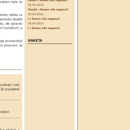
Luboš
v
Konec vše napravil
rakteru byla na
18.04.2014
Tomáš
v
Konec vše napravil
18.04.2014
dobrého oběda ve
t
v
Konec vše napravil
amském bludišti
vdu, ale opravdu
18.04.2014
í kuchařce!), a
t
v
Konec vše napravil
ANKETA
najít promarněné
ém posezení, na
ystihuje i naši
již pravidelně
 radost