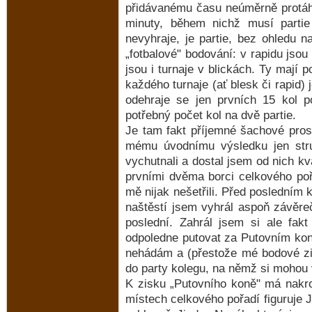
přidávanému času neúměrně protáh
minuty, během nichž musí parti
nevyhraje, je partie, bez ohledu na
„fotbalové" bodování: v rapidu jsou
jsou i turnaje v blickách. Ty mají
každého turnaje (ať blesk či rapid)
odehraje se jen prvních 15 kol p
potřebný počet kol na dvě partie.
Je tam fakt příjemné šachové prost
mému úvodnímu výsledku jen str
vychutnali a dostal jsem od nich kv
prvními dvěma borci celkového pořa
mě nijak nešetřili. Před posledním
naštěstí jsem vyhrál aspoň závěre
poslední. Zahrál jsem si ale fak
odpoledne putovat za Putovním koněm
nehádám a (přestože mé bodové zis
do party kolegu, na němž si mohou 
K zisku „Putovního koně" má nakr
místech celkového pořadí figuruje J