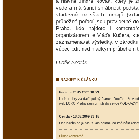
a hlavně Jindra Novák, který je z
vede a má šanci shrábnout podstat
startovné ze všech turnajů (vkl
průběžné pořadí jsou pravidelně 
Praha, kde najdete i komentáře
organizátorem je Vláďa Kučera, kte
zaznamenávat výsledky, v zárodku ř
vůbec bdít nad hladkým průběhem t
Luděk Sedlák
NÁZORY K ČLÁNKU
Radim - 13.05.2009 16:59
Luďku, díky za další pěkný článek. Doufám, že v to
web LOKO Praha jsem umístil do sekce \"ODKAZY\"
Qenda - 18.05.2009 23:15
Sice nevím co je blicka, ale pomalu se začínám orient
Přidat komentář