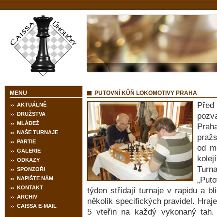
MENU
PUTOVNÍ KŮŇ LOKOMOTIVY PRAHA
Před 
AKTUÁLNĚ
DRUŽSTVA
pozva
MLÁDEŽ
Prah
NAŠE TURNAJE
pražs
PARTIE
od me
GALERIE
kolejí
ODKAZY
Turn
SPONZOŘI
NAPIŠTE NÁM
„Put
KONTAKT
týden střídají turnaje v rapidu a b
ARCHIV
několik specifických pravidel. Hraj
CAISSA E-MAIL
5 vteřin na každý vykonaný tah. 