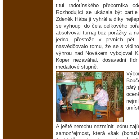
titul radotínského přeborníka od
Rozhodující se ukázala být parti
Zdeněk Hába ji vyhrál a díky nejle
se vyhoupl do čela celkového pořa
absolvoval turnaj bez porážky a na p
jedna, přestože v prvních pět
nasvědčovalo tomu, že se s vidinou
výhrou nad Novákem vybojoval Kar
Koper nezaváhal, dosavadní lí
medailové stupně.
Výbo
Bouče
pátý 
ocen
nejml
umíst
A ještě nemohu nezmínit jednu zají
samozřejmost, která však (bohuže