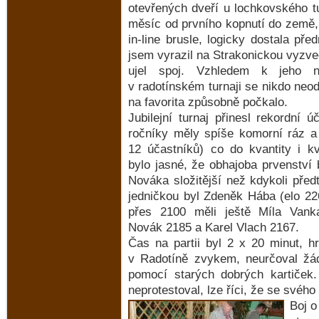
otevřených dveří u lochkovského t
měsíc od prvního kopnutí do země, 
in-line brusle, logicky dostala př
jsem vyrazil na Strakonickou vyzv
ujel spoj. Vzhledem k jeho n
v radotínském turnaji se nikdo neo
na favorita způsobně počkalo.
Jubilejní turnaj přinesl rekordní 
ročníky měly spíše komorní ráz 
12 účastníků) co do kvantity i k
bylo jasné, že obhajoba prvenství 
Nováka složitější než kdykoli pře
jedničkou byl Zdeněk Hába (elo 22
přes 2100 měli ještě Míla Vank
Novák 2185 a Karel Vlach 2167.
Čas na partii byl 2 x 20 minut, h
v Radotíně zvykem, neurčoval žád
pomocí starých dobrých kartiček.
neprotestoval, lze říci, že se svého 
Boj o