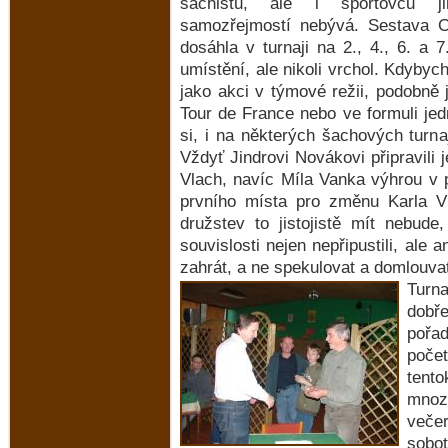
šachistů, ale i sportovců ji
samozřejmostí nebývá. Sestava C
dosáhla v turnaji na 2., 4., 6. a 7
umístění, ale nikoli vrchol. Kdybych
jako akci v týmové režii, podobně 
Tour de France nebo ve formuli jed
si, i na některých šachových turna
Vždyť Jindrovi Novákovi připravili
Vlach, navíc Míla Vanka výhrou v
prvního místa pro změnu Karla V
družstev to jistojistě mít nebud
souvislosti nejen nepřipustili, ale a
zahrát, a ne spekulovat a domlouva
Turna
dobř
pořa
počet
tento
mnoz
večer
sobot