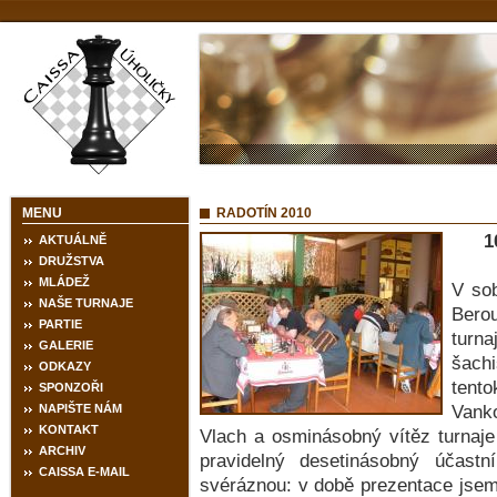
MENU
RADOTÍN 2010
1
AKTUÁLNĚ
DRUŽSTVA
MLÁDEŽ
V sob
NAŠE TURNAJE
Bero
PARTIE
turn
GALERIE
šachi
ODKAZY
tent
SPONZOŘI
NAPIŠTE NÁM
Vanko
KONTAKT
Vlach a osminásobný vítěz turnaj
ARCHIV
pravidelný desetinásobný účast
CAISSA E-MAIL
svéráznou: v době prezentace jsem