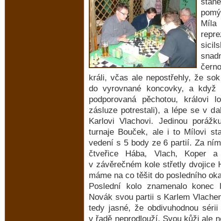
stan
pomýš
Míla
repr
sicil
snad
čern
králi, včas ale nepostřehly, že s
do vyrovnané koncovky, a když 
podporovaná pěchotou, královi l
zásluze potrestali), a lépe se v d
Karlovi Vlachovi. Jedinou porážk
turnaje Bouček, ale i to Mílovi 
vedení s 5 body ze 6 partií. Za ní
čtveřice Hába, Vlach, Koper a
v závěrečném kole střetly dvojice
máme na co těšit do posledního okam
Poslední kolo znamenalo konec l
Novák svou partii s Karlem Vlachem
tedy jasné, že obdivuhodnou sérii
v řadě neprodlouží. Svou kůži ale n