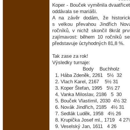
Koper - Bouček vyměnila dvaatřicet
oddávala se mariáši.
A na závěr dodám, že historick
s velkou převahou Jindřich Nov
ročníků, v nichž skončil 8krát prv
zajímavost: během 10 ročníků seh
představuje úctyhodných 81,8 %.
Tak zase za rok!
Výsledky turnaje:
Body Buchholz
1. Hába Zdeněk, 2261 5½ 32
2. Vlach Karel, 2167 5½ 31
3. Koper Štefan, 1995 5½ 27
4. Vanka Miloslav, 2186 5 30
5. Bouček Vlastimil, 2030 4½ 32
6. Novák Jindřich, 2185 4½ 31
7. Sedlák Luděk, 1958 4½ 26
8. Krupička Josef ml., 1719 4 27
9. Veselský Jan, 1611 4 26