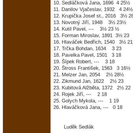
10. Sedláčková Jana, 1696 4 25½
11. Danilov Vjačeslav, 1932 4 24½
12. Krupička Josef st., 2016 3½ 
13. Novotný Jiří, 1948 3½ 23½
14. Kutil Pavel, --- 3½ 23 ½
15. Forman Miroslav, 1891 3½ 23
16. Hlaváček Bedřich, 1540 3½ 2
17. Trčka Bohdan, 1634 3 23
18. Pavelka Pavel, 1501 3 18
19. Šípek Robert, --- 3 18
20. Štross František, 1563 3 16½
21. Melzer Jan, 2054 2½ 28½
22. Zikmund Jan, 1622 2½ 23
23. Kubitová Alžběta, 1372 2½ 22
24. Rojek Jiří, --- 2 18
25. Golych Mykola, --- 1 19
26. Hlaváčková Jana, --- 0 18
Luděk Sedlák