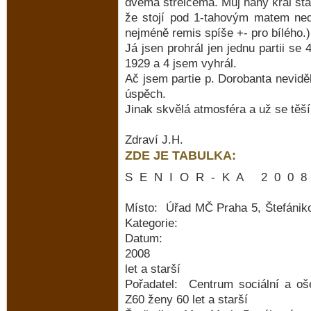
dvěma střelcema. Můj nahý král sta
že stojí pod 1-tahovým matem nedal
nejméně remis spíše +- pro bílého.)
Já jsen prohrál jen jednu partii s
1929 a 4 jsem vyhrál.
Ač jsem partie p. Dorobanta nevidě
úspěch.
Jinak skvělá atmosféra a už se těší
Zdraví J.H.
ZDE JE TABULKA:
S E N I O R - K A 2 0 0
Místo: Úřad MČ P
Kategorie:
Datum:
2008 M7
let a starší
Pořadatel: Centrum sociál
Z60 ženy 60 let a starší