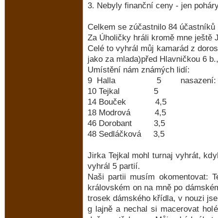
3. Nebyly finanční ceny - jen pohár
Celkem se zúčastnilo 84 účastníků 
Za Úholičky hráli kromě mne ještě J
Celé to vyhrál můj kamarád z doros
jako za mlada)před Hlavničkou 6 b.
Umístění nám známých lidí:
9 Halla 5 nasazení: 
10 Tejkal 5 
14 Bouček 4,5
18 Modrová 4,5 
46 Dorobant 3,5 
48 Sedláčková 3,5 
Jirka Tejkal mohl turnaj vyhrát, kd
vyhrál 5 partií.
Naši partii musím okomentovat: T
královském on na mně po dámském, 
trosek dámského křídla, v nouzi js
g lajně a nechal si macerovat hol