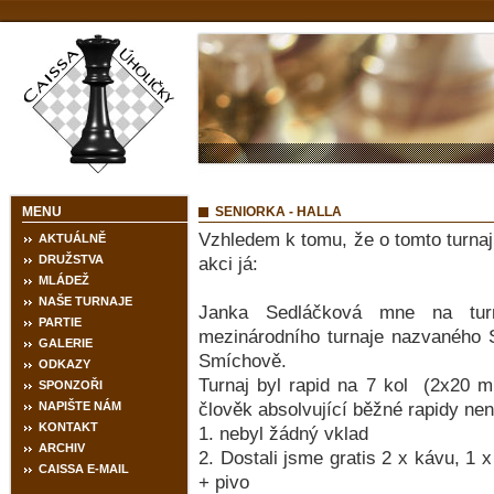
MENU
SENIORKA - HALLA
Vzhledem k tomu, že o tomto turnaj
AKTUÁLNĚ
DRUŽSTVA
akci já:
MLÁDEŽ
NAŠE TURNAJE
Janka Sedláčková mne na turn
PARTIE
mezinárodního turnaje nazvaného 
GALERIE
Smíchově.
ODKAZY
Turnaj byl rapid na 7 kol (2x20 m
SPONZOŘI
NAPIŠTE NÁM
člověk absolvující běžné rapidy nen
KONTAKT
1. nebyl žádný vklad
ARCHIV
2. Dostali jsme gratis 2 x kávu, 1 
CAISSA E-MAIL
+ pivo