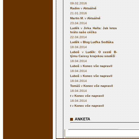
09.02.2016
Radim
v
Aktuálně
21.01.2016
Martin M.
v
Aktuálně
23.04.2014
Luděk
v
Jirka Halla: Jak letos
hrálo naše céčko
22.04.2014
Luděk
v
Blog Luďka Sedláka
18.04.2014
Luboš
v
Luděk: O cestě B-
týmu Caissy krajskou soutěží
18.04.2014
Luboš
v
Konec vše napravil
18.04.2014
Luboš
v
Konec vše napravil
18.04.2014
Tomáš
v
Konec vše napravil
18.04.2014
t
v
Konec vše napravil
18.04.2014
t
v
Konec vše napravil
ANKETA