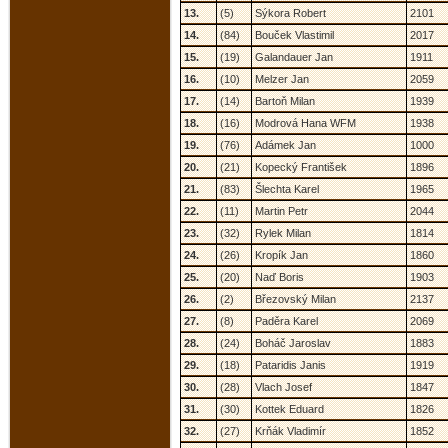
13.
(5)
Sýkora Robert
2101
14.
(84)
Bouček Vlastimil
2017
15.
(19)
Galandauer Jan
1911
16.
(10)
Melzer Jan
2059
17.
(14)
Bartoň Milan
1939
18.
(16)
Modrová Hana WFM
1938
19.
(76)
Adámek Jan
1000
20.
(21)
Kopecký František
1896
21.
(83)
Šlechta Karel
1965
22.
(11)
Martin Petr
2044
23.
(32)
Rylek Milan
1814
24.
(26)
Kropík Jan
1860
25.
(20)
Naď Boris
1903
26.
(2)
Březovský Milan
2137
27.
(8)
Paděra Karel
2069
28.
(24)
Boháč Jaroslav
1883
29.
(18)
Pataridis Janis
1919
30.
(28)
Vlach Josef
1847
31.
(30)
Kottek Eduard
1826
32.
(27)
Krňák Vladimír
1852