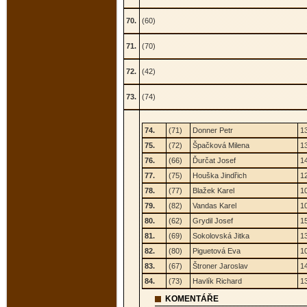
70.
(60)
71.
(70)
72.
(42)
73.
(74)
74.
(71)
Donner Petr
1
75.
(72)
Špačková Milena
1
76.
(66)
Ďurčat Josef
1
77.
(75)
Houška Jindřich
1
78.
(77)
Blažek Karel
1
79.
(82)
Vandas Karel
1
80.
(62)
Grydil Josef
1
81.
(69)
Sokolovská Jitka
1
82.
(80)
Piguetová Eva
1
83.
(67)
Štroner Jaroslav
1
84.
(73)
Havlík Richard
1
KOMENTÁŘE