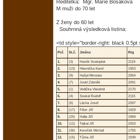
Ředitelka: Mg
M muži do 70 let
Z ženy do 60 let
Souhrnná výsledková listina
<td style="border-right: black 0.5pt 
Poř.
St.č.
Jméno
Rtg
1.
(3)
Hastík Svatopluk
2119
2.
(13)
Hlavnička Karel
1953
3.
(9)
Hašpl Miroslav
2064
4.
(7)
Joukl Zdeněk
2091
5.
(1)
Vodička Vlastimil
2170
6.
(4)
Soukal Rudolf
2115
7.
(6)
Lácha Josef
2097
8.
(17)
Fišer Jiří
1929
9.
(25)
Halla Jiří
1869
10.
(12)
Tejkal Jiří
2003
11.
(36)
Koreček Michail
1755
12.
(15)
Tůma Jiří
1939