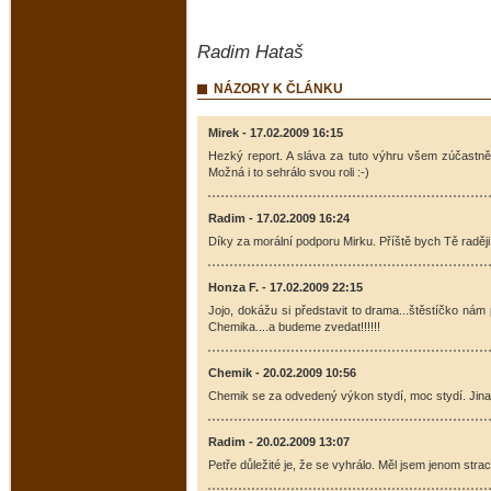
Radim Hataš
NÁZORY K ČLÁNKU
Mirek - 17.02.2009 16:15
Hezký report. A sláva za tuto výhru všem zúčastně
Možná i to sehrálo svou roli :-)
Radim - 17.02.2009 16:24
Díky za morální podporu Mirku. Příště bych Tě raději 
Honza F. - 17.02.2009 22:15
Jojo, dokážu si představit to drama...štěstíčko nám
Chemika....a budeme zvedat!!!!!!
Chemik - 20.02.2009 10:56
Chemik se za odvedený výkon stydí, moc stydí. Jina
Radim - 20.02.2009 13:07
Petře důležité je, že se vyhrálo. Měl jsem jenom stra