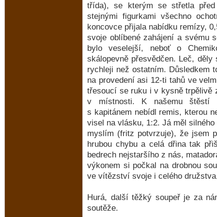
třída), se kterým se střetla pře
stejnými figurkami všechno ocho
koncovce přijala nabídku remízy, 0,
svoje oblíbené zahájení a svému s
bylo veselejší, neboť o Chemik
skálopevně přesvědčen. Leč, děly 
rychleji než ostatním. Důsledkem t
na provedení asi 12-ti tahů ve velmi
třesoucí se ruku i v kysně trpělivě
v místnosti. K našemu štěstí 
s kapitánem nebídl remis, kterou n
visel na vlásku, 1:2. Já měl silnéh
myslím (fritz potvrzuje), že jsem 
hrubou chybu a celá dřina tak při
bedrech nejstaršího z nás, matado
výkonem si počkal na drobnou soup
ve vítězství svoje i celého družstva,
Hurá, další těžký soupeř je za n
soutěže.