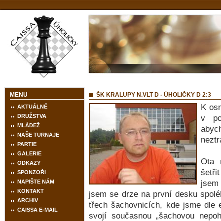
MENU
ŠK KRALUPY N.VLT D - ÚHOLIČKY D 2:3
K osm
AKTUÁLNĚ
DRUŽSTVA
v po
MLÁDEŽ
abyc
NAŠE TURNAJE
neztr
PARTIE
GALERIE
Ota 
ODKAZY
šetři
SPONZOŘI
NAPIŠTE NÁM
jsem 
KONTAKT
jsem se drze na první desku spolé
ARCHIV
třech šachovnicích, kde jsme dle 
CAISSA E-MAIL
svojí současnou „šachovou nepoh