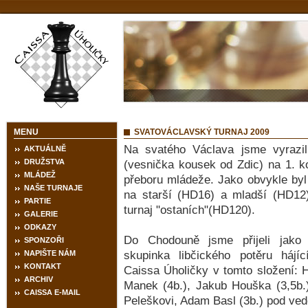
MENU
SVATOVÁCLAVSKÝ TURNAJ 2009
Na svatého Václava jsme vyrazi
AKTUÁLNĚ
DRUŽSTVA
(vesnička kousek od Zdic) na 1. ko
MLÁDEŽ
přeboru mládeže. Jako obvykle byl 
NAŠE TURNAJE
na starší (HD16) a mladší (HD12
PARTIE
turnaj "ostaních"(HD120).
GALERIE
ODKAZY
Do Chodouně jsme přijeli jako 
SPONZOŘI
NAPIŠTE NÁM
skupinka libčického potěru hájíc
KONTAKT
Caissa Úholičky v tomto složení: H
ARCHIV
Manek (4b.), Jakub Houška (3,5b.)
CAISSA E-MAIL
Peleškovi, Adam Basl (3b.) pod ve