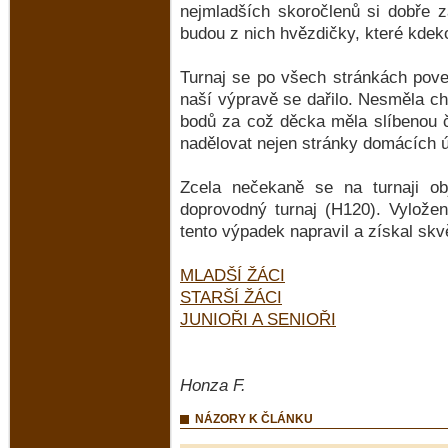
nejmladších skoročlenů si dobře 
budou z nich hvězdičky, které kde
Turnaj se po všech stránkách poved
naší výpravě se dařilo. Nesměla ch
bodů za což děcka měla slíbenou č
nadělovat nejen stránky domácích ú
Zcela nečekaně se na turnaji obj
doprovodný turnaj (H120). Vyložen
tento výpadek napravil a získal skv
MLADŠÍ ŽÁCI
STARŠÍ ŽÁCI
JUNIOŘI A SENIOŘI
Honza F.
NÁZORY K ČLÁNKU