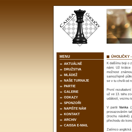
MENU
ÚHOLIČKY 
K dalšímu boji o 
AKTUÁLNĚ
námi. Už krátce 
DRUŽSTVA
možnost známou 
MLÁDEŽ
samozřejmě půlku
NAŠE TURNAJE
se v tu chvíli od r
PARTIE
První rezultativ
GALERIE
už ve 13. tahu zc
ODKAZY
událostí, vezmu t
SPONZOŘI
V partii
Vanka
(
NAPIŠTE NÁM
prosazováním tah
KONTAKT
(trochu násilně)
ARCHIV
přechodu do konc
CAISSA E-MAIL
Zatímco anglická 