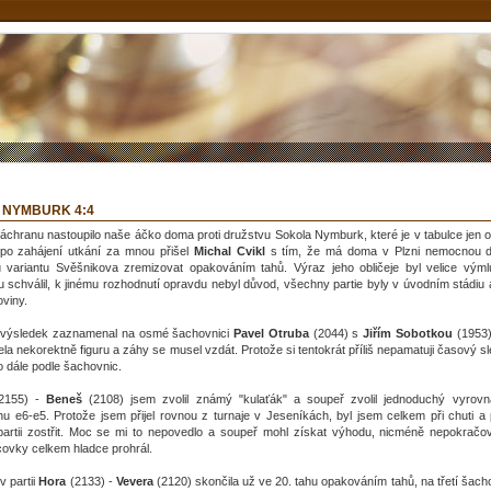
- NYMBURK 4:4
záchranu nastoupilo naše áčko doma proti družstvu Sokola Nymburk, které je v tabulce jen 
po zahájení utkání za mnou přišel
Michal Cvikl
s tím, že má doma v Plzni nemocnou 
variantu Svěšnikova zremizovat opakováním tahů. Výraz jeho obličeje byl velice výml
 schválil, k jinému rozhodnutí opravdu nebyl důvod, všechny partie byly v úvodním stádiu
oviny.
ní výsledek zaznamenal na osmé šachovnici
Pavel Otruba
(2044) s
Jiřím Sobotkou
(1953)
ela nekorektně figuru a záhy se musel vzdát. Protože si tentokrát příliš nepamatuji časový sl
o dále podle šachovnic.
2155) -
Beneš
(2108) jsem zvolil známý "kulaťák" a soupeř zvolil jednoduchý vyrov
u e6-e5. Protože jsem přijel rovnou z turnaje v Jeseníkách, byl jsem celkem při chuti a 
 partii zostřit. Moc se mi to nepovedlo a soupeř mohl získat výhodu, nicméně nepokračo
ovky celkem hladce prohrál.
v partii
Hora
(2133) -
Vevera
(2120) skončila už ve 20. tahu opakováním tahů, na třetí šach