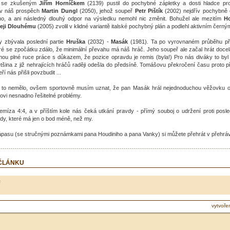
) se zkušeným
Jiřím Horníčkem
(2139) pustil do pochybné zápletky a dosti hladce pro
l v náš prospěch
Martin Dungl
(2050), jehož soupeř
Petr Pištík
(2002) nejdřív pochybně 
ého, a ani následný dlouhý odpor na výsledku nemohl nic změnit. Bohužel ale mezitím
H
eji
Dlouhému
(2005) zvolil v klidné variantě italské pochybný plán a podlehl aktivním černý
y zbývala poslední partie
Hruška
(2032) -
Masák
(1981). Ta po vyrovnaném průběhu př
ré se zpočátku zdálo, že minimální převahu má náš hráč. Jeho soupeř ale začal hrát docel
ou plné ruce práce s důkazem, že pozice opravdu je remis (byla!) Pro nás diváky to byl
tšina z již nehrajících hráčů raději odešla do předsíně. Tomášovu překročení času proto přih
í nás přišli povzbudit ...
se to nemělo, ovšem sportovně musím uznat, že pan Masák hrál nejednoduchou věžovku 
ovi nesnadno řešitelné problémy.
míza 4:4, a v příštím kole nás čeká utkání pravdy - přímý souboj o udržení proti posl
y, které má jen o bod méně, než my.
ápasu (se stručnými poznámkami pana Houdiniho a pana Vanky) si můžete přehrát v přehráv
 ČLÁNKU
ř
vytvoře