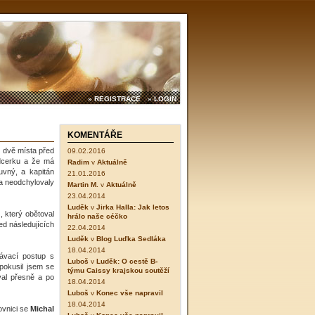
» REGISTRACE
» LOGIN
KOMENTÁŘE
o dvě místa před
09.02.2016
dcerku a že má
Radim
v
Aktuálně
uvný, a kapitán
21.01.2016
 a neodchylovaly
Martin M.
v
Aktuálně
23.04.2014
Luděk
v
Jirka Halla: Jak letos
, který obětoval
hrálo naše céčko
ed následujících
22.04.2014
Luděk
v
Blog Luďka Sedláka
18.04.2014
návací postup s
Luboš
v
Luděk: O cestě B-
pokusil jsem se
týmu Caissy krajskou soutěží
val přesně a po
18.04.2014
Luboš
v
Konec vše napravil
18.04.2014
ovnici se
Michal