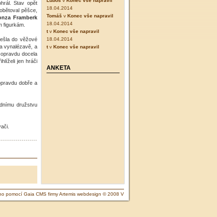
Luboš
v
Konec vše napravil
hrál. Stav opět
18.04.2014
obětoval pěšce,
Tomáš
v
Konec vše napravil
onza Framberk
18.04.2014
m figurkám.
t
v
Konec vše napravil
ešla do věžové
18.04.2014
a vynalézavě, a
t
v
Konec vše napravil
 opravdu docela
líželi jen hráči
ANKETA
opravdu dobře a
ednímu družstvu
ači.
no pomocí Gaia CMS firmy Artemis webdesign © 2008 V