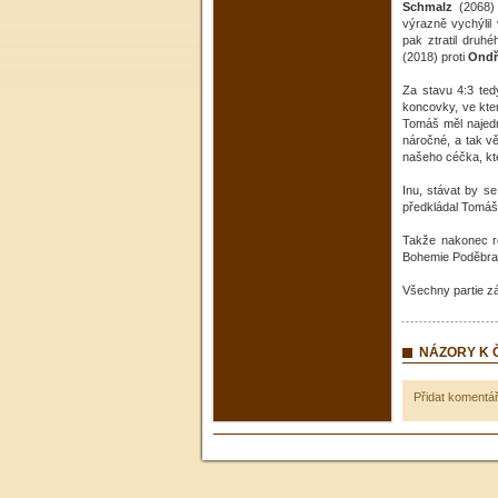
Schmalz
(2068
výrazně vychýli
pak ztratil druh
(2018) proti
Ondř
Za stavu 4:3 ted
koncovky, ve kte
Tomáš měl najedn
náročné, a tak vě
našeho céčka, kteř
Inu, stávat by 
předkládal Tomáš
Takže nakonec re
Bohemie Poděbrad
Všechny partie z
NÁZORY K
Přidat komentá