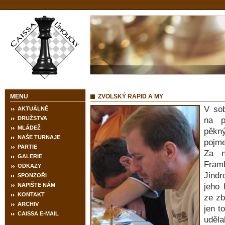
MENU
ZVOLSKÝ RAPID A MY
V sob
AKTUÁLNĚ
DRUŽSTVA
na p
MLÁDEŽ
pěkn
NAŠE TURNAJE
pojme
PARTIE
Za n
GALERIE
Framb
ODKAZY
Jindr
SPONZOŘI
NAPIŠTE NÁM
jeho 
KONTAKT
ze zb
ARCHIV
jen t
CAISSA E-MAIL
uděla