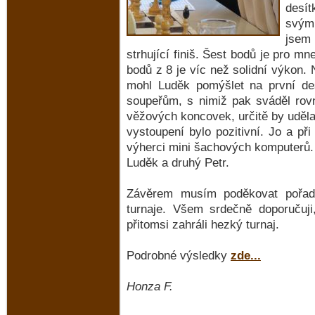
desít
svým
jsem 
strhující finiš. Šest bodů je pro m
bodů z 8 je víc než solidní výkon. 
mohl Luděk pomýšlet na první des
soupeřům, s nimiž pak sváděl rov
věžových koncovek, určitě by udělal
vystoupení bylo pozitivní. Jo a při
výherci mini šachových komputerů. 
Luděk a druhý Petr.
Závěrem musím poděkovat pořad
turnaje. Všem srdečně doporučuji
přitomsi zahráli hezký turnaj.
Podrobné výsledky
zde...
Honza F.