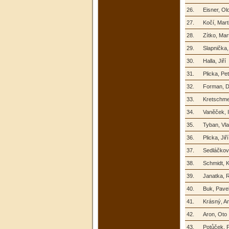
26.
Eisner, Ol
27.
Kočí, Mart
28.
Zítko, Mar
29.
Slapnička,
30.
Halla, Jiří
31.
Plicka, Pet
32.
Forman, D
33.
Kretschme
34.
Vaněček, 
35.
Tyban, Vla
36.
Plicka, Jiří
37.
Sedláčkov
38.
Schmidt, K
39.
Janatka, 
40.
Buk, Pave
41.
Krásný, A
42.
Aron, Oto
43.
Potůček, P