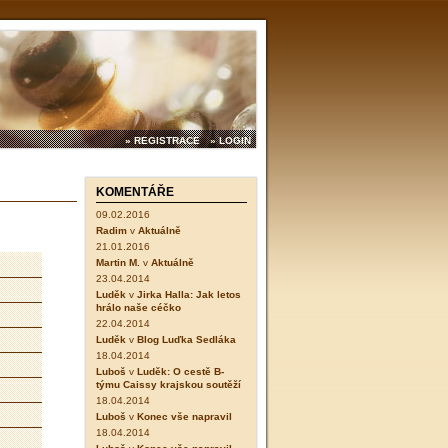
» REGISTRACE
» LOGIN
KOMENTÁŘE
09.02.2016
Radim
v
Aktuálně
21.01.2016
Martin M.
v
Aktuálně
23.04.2014
Luděk
v
Jirka Halla: Jak letos
hrálo naše céčko
22.04.2014
Luděk
v
Blog Luďka Sedláka
18.04.2014
Luboš
v
Luděk: O cestě B-
týmu Caissy krajskou soutěží
18.04.2014
Luboš
v
Konec vše napravil
18.04.2014