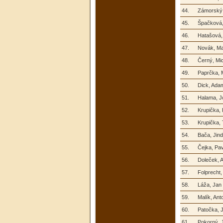
44.
Zámorský,
45.
Špačková,
46.
Hatašová,
47.
Novák, Ma
48.
Černý, Mi
49.
Paprčka, 
50.
Dick, Ada
51.
Halama, J
52.
Krupička, 
53.
Krupička,
54.
Bača, Jind
55.
Čejka, Pav
56.
Doleček, A
57.
Folprecht,
58.
Láža, Jan
59.
Malík, Ant
60.
Patočka, J
61.
Pokorný, 