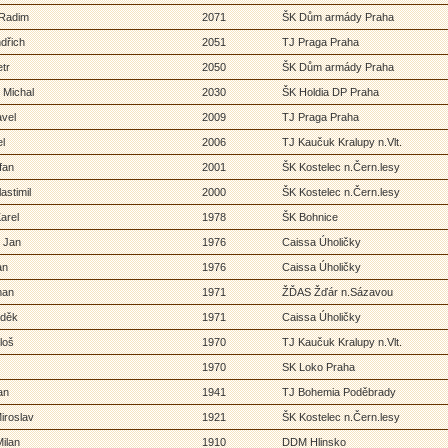
 Radim
2071
ŠK Dům armády Praha
dřich
2051
TJ Praga Praha
tr
2050
ŠK Dům armády Praha
 Michal
2030
ŠK Holdia DP Praha
avel
2009
TJ Praga Praha
l
2006
TJ Kaučuk Kralupy n.Vlt.
fan
2001
ŠK Kostelec n.Čern.lesy
astimil
2000
ŠK Kostelec n.Čern.lesy
arel
1978
ŠK Bohnice
 Jan
1976
Caissa Úholičky
an
1976
Caissa Úholičky
man
1971
ŽĎAS Žďár n.Sázavou
uděk
1971
Caissa Úholičky
loš
1970
TJ Kaučuk Kralupy n.Vlt.
1970
SK Loko Praha
an
1941
TJ Bohemia Poděbrady
iroslav
1921
ŠK Kostelec n.Čern.lesy
ilan
1910
DDM Hlinsko