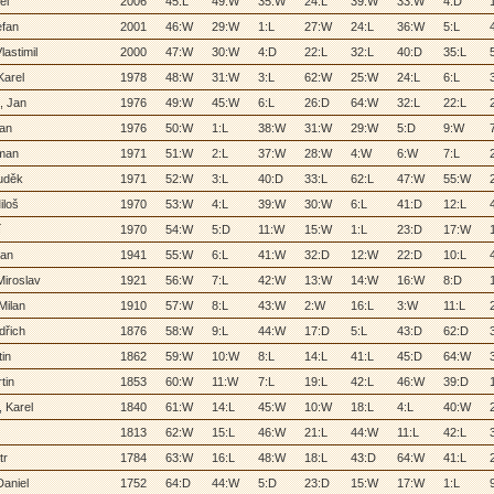
el
2006
45:L
49:W
35:W
24:L
39:W
33:W
4:D
efan
2001
46:W
29:W
1:L
27:W
24:L
36:W
5:L
lastimil
2000
47:W
30:W
4:D
22:L
32:L
40:D
35:L
Karel
1978
48:W
31:W
3:L
62:W
25:W
24:L
6:L
, Jan
1976
49:W
45:W
6:L
26:D
64:W
32:L
22:L
lan
1976
50:W
1:L
38:W
31:W
29:W
5:D
9:W
oman
1971
51:W
2:L
37:W
28:W
4:W
6:W
7:L
uděk
1971
52:W
3:L
40:D
33:L
62:L
47:W
55:W
iloš
1970
53:W
4:L
39:W
30:W
6:L
41:D
12:L
í
1970
54:W
5:D
11:W
15:W
1:L
23:D
17:W
Jan
1941
55:W
6:L
41:W
32:D
12:W
22:D
10:L
iroslav
1921
56:W
7:L
42:W
13:W
14:W
16:W
8:D
Milan
1910
57:W
8:L
43:W
2:W
16:L
3:W
11:L
dřich
1876
58:W
9:L
44:W
17:D
5:L
43:D
62:D
tin
1862
59:W
10:W
8:L
14:L
41:L
45:D
64:W
tin
1853
60:W
11:W
7:L
19:L
42:L
46:W
39:D
, Karel
1840
61:W
14:L
45:W
10:W
18:L
4:L
40:W
1813
62:W
15:L
46:W
21:L
44:W
11:L
42:L
tr
1784
63:W
16:L
48:W
18:L
43:D
64:W
41:L
aniel
1752
64:D
44:W
5:D
23:D
15:W
17:W
1:L