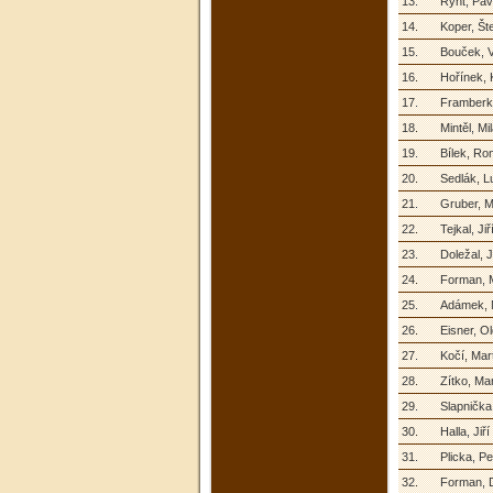
13.
Rynt, Pav
14.
Koper, Št
15.
Bouček, V
16.
Hořínek, 
17.
Framberk
18.
Mintěl, Mi
19.
Bílek, R
20.
Sedlák, L
21.
Gruber, M
22.
Tejkal, Jiř
23.
Doležal, 
24.
Forman, M
25.
Adámek, 
26.
Eisner, Ol
27.
Kočí, Mar
28.
Zítko, Mar
29.
Slapnička
30.
Halla, Jiří
31.
Plicka, Pe
32.
Forman, D