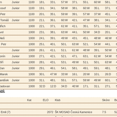
am
Junior
1100
18:L
33:L
57:W
37:L
55:L
60:W
58:L
Josef
Junior
1100
19:L
34:L
58:W
38:L
60:W
35:L
37:L
 Petr
1100
20:L
35:L
59:W
39:L
57:W
37:W
45:L
, Tomáš
Junior
1100
21:L
36:L
60:W
42:L
47:W
38:L
34:L
dřich
1000
22:L
37:L
61:W
41:L
35:L
57:L
59:L
vel
1000
23:L
38:L
63:W
44:L
50:W
34:D
20:L
Aleš
1000
24:L
39:L
49:W
43:L
45:L
48:W
46:W
 Petr
1000
25:L
40:L
50:L
63:W
52:L
54:W
44:L
Junior
1000
26:L
41:L
51:L
61:W
48:W
39:L
50:W
tonín
Junior
1000
27:L
42:L
52:L
47:L
63:L
61:W
54:W
iří
Junior
1000
28:L
43:L
53:L
49:W
51:L
50:L
63:W
 Jan
Junior
1000
29:L
46:L
54:L
58:L
49:L
59:L
48:L
 Marek
1000
30:L
47:W
33:W
16:L
20:W
10:L
26:D
rantišek
Junior
1000
31:L
48:L
55:L
57:L
59:W
49:W
60:L
Radovan
1000
32:D
12:D
34:D
40:W
17:L
31:L
27:L
DÍ:
Kat
ELO
Klub
Skóre
B
 Emil (7)
2072
ŠK MOSAD Česká Kamenice
7.5
5