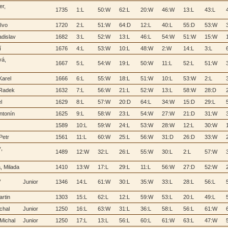
er,
1735
1:L
50:W
62:L
20:W
46:W
13:L
43:L
Ivo
1720
2:L
51:W
64:D
12:L
40:L
55:D
53:W
adislav
1682
3:L
52:W
13:L
46:L
54:W
51:W
15:W
í
1676
4:L
53:W
10:L
48:W
2:W
14:L
3:L
vá,
1667
5:L
54:W
19:L
50:W
11:L
52:L
51:W
Karel
1666
6:L
55:W
18:L
51:W
10:L
53:W
2:L
 Radek
1632
7:L
56:W
21:L
52:W
13:L
58:W
28:D
l
1629
8:L
57:W
20:D
64:L
34:W
15:D
29:L
ntonín
1625
9:L
58:W
23:L
54:W
27:W
21:D
31:W
1589
10:L
59:W
24:L
53:W
28:W
12:L
30:W
Petr
1561
11:L
60:W
25:L
56:W
31:D
26:D
33:W
,
1489
12:W
32:L
26:L
55:W
30:L
2:L
57:W
, Milada
1410
13:W
17:L
29:L
11:L
56:W
27:D
52:W
,
Junior
1346
14:L
61:W
30:L
35:W
33:L
28:L
56:L
rtin
1303
15:L
62:L
12:L
59:W
53:L
20:L
49:L
chal
Junior
1250
16:L
63:W
31:L
36:L
58:L
56:L
61:W
Michal
Junior
1250
17:L
13:L
56:L
60:L
61:W
63:L
47:W