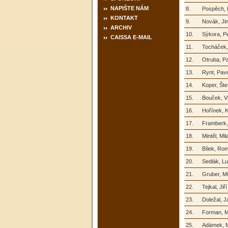
NAPIŠTE NÁM
8.
Pospěch,
KONTAKT
9.
Novák, Jin
ARCHIV
10.
Sýkora, Pe
CAISSA E-MAIL
11.
Tocháček,
12.
Otruba, P
13.
Rynt, Pave
14.
Koper, Šte
15.
Bouček, Vl
16.
Hořínek, K
17.
Framberk,
18.
Mintěl, Mil
19.
Bílek, Ro
20.
Sedlák, L
21.
Gruber, Mi
22.
Tejkal, Jiří
23.
Doležal, J
24.
Forman, M
25.
Adámek, M