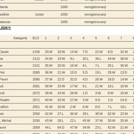
Marek
1000
neregistrovaný
antišek
Junior
1000
neregistrovaný
Radovan
1000
neregistrovaný
LEDKY:
Kategorie
ELO
1
2
3
4
5
6
7
Daniel
2156
33:W
18:W
14:W
7:D
22:W
8:D
32:W
ois
2122
34:W
19:W
9:L
25:L
36:L
44:W
38:W
an
2101
35:W
20:W
16:W
8:L
7:L
25:L
36:W
Petr
2085
36:W
21:W
15:D
5:D
19:L
29:W
13:D
Pavel
2085
37:W
22:D
32:D
4:D
26:W
18:D
14:W
loš
2081
38:W
23:W
17:W
9:L
21:W
19:L
16:W
mil
2072
39:W
24:W
28:W
1:D
3:W
9:W
19:W
 Radim
2071
40:W
25:W
27:W
3:W
9:D
1:D
24:D
ndřich
2051
41:W
26:W
2:W
6:W
8:D
7:L
18:L
etr
2050
42:W
27:L
36:W
29:L
38:W
62:W
23:W
 Michal
2030
43:W
28:L
22:L
45:W
37:W
30:W
25:W
avel
2009
44:L
64:D
47:W
34:W
23:L
42:W
21:W