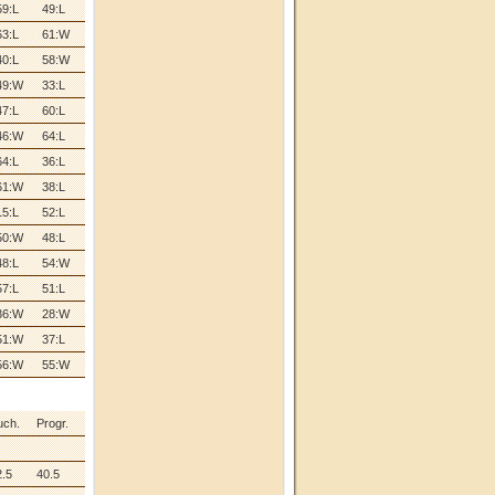
59:L
49:L
63:L
61:W
40:L
58:W
49:W
33:L
47:L
60:L
46:W
64:L
64:L
36:L
61:W
38:L
15:L
52:L
50:W
48:L
48:L
54:W
57:L
51:L
36:W
28:W
51:W
37:L
56:W
55:W
uch.
Progr.
2.5
40.5