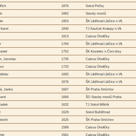
dřich
1876
Sokol Pečky
in
1862
Stavby mostů
tin
1853
ŠK Liběhrad Libčice n.Vlt.
 Karel
1840
TJ Kaučuk Kralupy n.Vlt.
1813
Caissa Úholičky
r
1784
ŠK Liběhrad Libčice n.Vlt.
aniel
1752
ŠK Kostelec n.Čern.lesy
r, Jaroslav
1735
Caissa Úholičky
Ivo
1720
Caissa Úholičky
dislav
1682
ŠK Liběhrad Libčice n.Vlt.
1676
ŠK Liběhrad Libčice n.Vlt.
á, Janka
1667
ŠK Praha-Smíchov
arel
1666
ŠO Stavby mostů Praha
Radek
1632
TJ Sokol Mělník
l
1629
Sokol Buštěhrad
ntonín
1625
ŠK Praha-Smíchov
1589
Caissa Úholičky
etr
1561
Caissa Úholičky