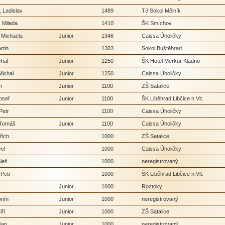
 Ladislav
1489
TJ Sokol Mělník
 Milada
1410
ŠK Smíchov
 Michaela
Junior
1346
Caissa Úholičky
rtin
1303
Sokol Buštěhrad
chal
Junior
1250
ŠK Hotel Merkur Kladno
Michal
Junior
1250
Caissa Úholičky
m
Junior
1100
ZŠ Satalice
osef
Junior
1100
ŠK Liběhrad Libčice n.Vlt.
Petr
1100
Caissa Úholičky
 Tomáš
Junior
1100
Caissa Úholičky
řich
1000
ZŠ Satalice
el
1000
Caissa Úholičky
leš
1000
neregistrovaný
 Petr
1000
ŠK Liběhrad Libčice n.Vlt.
Junior
1000
Roztoky
onín
Junior
1000
neregistrovaný
iří
Junior
1000
ZŠ Satalice
Jan
Junior
1000
neregistrovaný