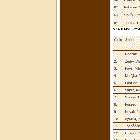
62.
Pokorný, 
63.
Slavík, Fr
64.
Tlamsa, 
VZÁJEMNÉ VÝS
Číslo
Jméno
1.
Hadžala, 
2.
Zedek, Al
3.
Koyš, Mil
4.
Matějka, 
5.
Postupa, 
6.
Sakař, Mi
7.
Szirmai, E
8.
Pospěch,
9.
Novák, Ji
10.
Sýkora, P
11.
Tocháček,
12.
Otruba, P