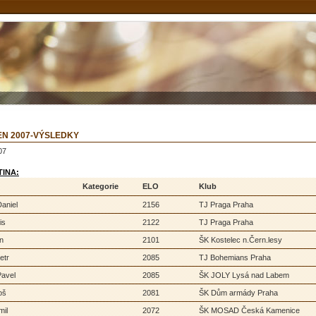
PEN 2007-VÝSLEDKY
07
TINA:
Kategorie
ELO
Klub
aniel
2156
TJ Praga Praha
is
2122
TJ Praga Praha
n
2101
ŠK Kostelec n.Čern.lesy
etr
2085
TJ Bohemians Praha
Pavel
2085
ŠK JOLY Lysá nad Labem
oš
2081
ŠK Dům armády Praha
mil
2072
ŠK MOSAD Česká Kamenice