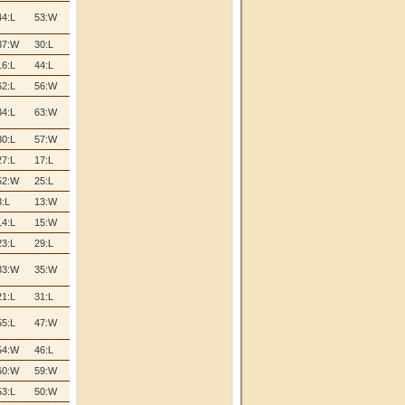
44:L
53:W
37:W
30:L
16:L
44:L
62:L
56:W
34:L
63:W
30:L
57:W
27:L
17:L
52:W
25:L
3:L
13:W
14:L
15:W
23:L
29:L
33:W
35:W
21:L
31:L
55:L
47:W
54:W
46:L
60:W
59:W
53:L
50:W