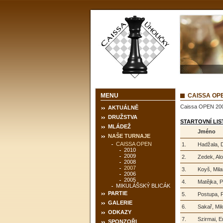
MENU
CAISSA O
Caissa OPEN 20
AKTUÁLNĚ
DRUŽSTVA
STARTOVNÍ LIS
MLÁDEŽ
Jméno
NAŠE TURNAJE
CAISSA OPEN
1.
Hadžala, D
2010
2009
2.
Zedek, Alo
2008
2007
3.
Koyš, Mila
2006
2005
4.
Matějka, P
MIKULÁŠSKÝ BLICÁK
PARTIE
5.
Postupa, 
GALERIE
6.
Sakař, Mil
ODKAZY
7.
Szirmai, E
SPONZOŘI