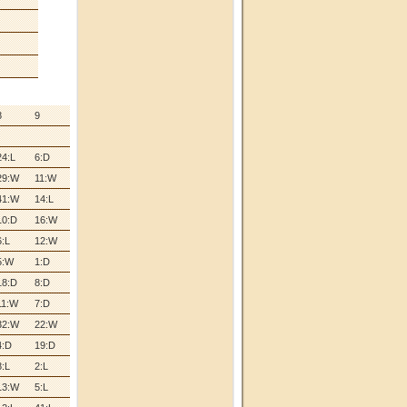
8
9
24:L
6:D
29:W
11:W
41:W
14:L
10:D
16:W
6:L
12:W
5:W
1:D
18:D
8:D
11:W
7:D
32:W
22:W
4:D
19:D
8:L
2:L
13:W
5:L