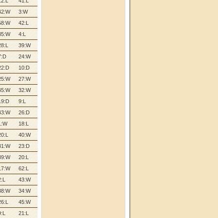
12:L
41:L
42:W
3:W
58:W
42:L
35:W
4:L
28:L
39:W
7:D
24:W
22:D
10:D
25:W
27:W
45:W
32:W
19:D
9:L
43:W
26:D
1:W
18:L
20:L
40:W
31:W
23:D
39:W
20:L
17:W
62:L
2:L
43:W
38:W
34:W
26:L
45:W
9:L
21:L