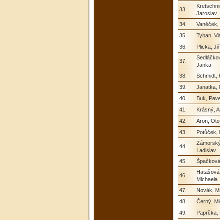
Kretschm
33.
Jaroslav
34.
Vaněček, 
35.
Tyban, Vl
36.
Plicka, Jiř
Sedláčko
37.
Janka
38.
Schmidt, 
39.
Janatka,
40.
Buk, Pave
41.
Krásný, A
42.
Aron, Oto
43.
Potůček, 
Zámorský
44.
Ladislav
45.
Špačková
Hatašová
46.
Michaela
47.
Novák, Ma
48.
Černý, Mi
49.
Paprčka, 