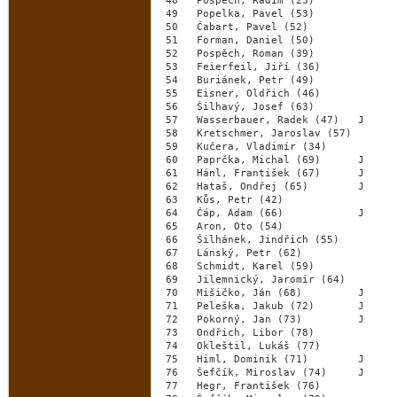
 48   Pospěch, Radim (23)             
 49   Popelka, Pavel (53)             
 50   Čabart, Pavel (52)              
 51   Forman, Daniel (50)             
 52   Pospěch, Roman (39)             
 53   Feierfeil, Jiří (36)            
 54   Buriánek, Petr (49)             
 55   Eisner, Oldřich (46)            
 56   Šilhavý, Josef (63)             
 57   Wasserbauer, Radek (47)   J     
 58   Kretschmer, Jaroslav (57)       
 59   Kučera, Vladimír (34)           
 60   Paprčka, Michal (69)      J     
 61   Hánl, František (67)      J     
 62   Hataš, Ondřej (65)        J     
 63   Kůs, Petr (42)                  
 64   Čáp, Adam (66)            J     
 65   Aron, Oto (54)                  
 66   Šilhánek, Jindřich (55)         
 67   Lánský, Petr (62)               
 68   Schmidt, Karel (59)             
 69   Jilemnický, Jaromír (64)        
 70   Mišičko, Ján (68)         J     
 71   Peleška, Jakub (72)       J     
 72   Pokorný, Jan (73)         J     
 73   Ondřich, Libor (78)             
 74   Okleštil, Lukáš (77)            
 75   Himl, Dominik (71)        J     
 76   Šefčík, Miroslav (74)     J     
 77   Hegr, František (76)            