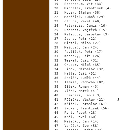
 19   Rosenbaum, Vít (33)             
 20   Michálek, František (4)         
 21   Koper, Štefan (38)              
 22   Maršálek, Luboš (29)            
 23   Otruba, Pavel (40)              
 24   Pataridis, Janis (16)           
 25   Szarasz, Vojtěch (15)           
 24   Kalivoda, Jaroslav (3)          
 27   Jecha, Petr (22)                
 28   Mintěl, Milan (27)              
 29   Mišovič, Ján (24)               
 30   Pavlíček, Petr (17)             
 31   Kopecký, Jiří (26)              
 32   Tejkal, Jiří (31)               
 33   Gruber, Miloš (35)              
 34   Picek, Miroslav (32)            
 35   Halla, Jiří (51)                
 36   Sedlák, Luděk (44)              
 37   Tlamsa, Radovan (82)            
 38   Bílek, Roman (43)               
 39   Vlček, Marek (41)               
 40   Framberk, Jan (13)              
 41   Růžička, Václav (21)      J     
 42   Křížek, Jaroslav (61)           
 43   Skokan, František (56)          
 44   Rynt, Pavel (28)                
 45   Král, Pavel (60)                
 46   Mišičko, Ján (14)               
 47   Vaněček, Ivo (58)               