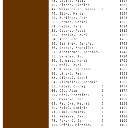
45. Lacina, Filip                 1897
46. Eisner, Oldřich               1889
47. Wasserbauer, Radek   J        1861
48. Zítko, Martin                 1854
49. Buriánek, Petr                1828
50. Forman, Daniel                1825
51. Halla, Jiří                   1824
52. Čabart, Pavel                 1812
53. Popelka, Pavel                1785
54. Aron, Oto                     1765
55. Šilhánek, Jindřich            1763
56. Skokan, František             1741
57. Kretschmer, Jaroslav          1740
58. Vaněček, Ivo                  1724
59. Schmidt, Karel                1720
60. Král, Pavel                   1704
61. Křížek, Jaroslav              1685
62. Lánský, Petr                  1683
63. Šilhavý, Josef                1633
64. Jilemnický, Jaromír           1500
65. Hataš, Ondřej        J        1437
66. Čáp, Adam            J        1374
67. Hánl, František      J        1250
68. Mišičko, Ján         J        1250
69. Paprčka, Michal      J        1250
70. Fojtů, Dominik       J        1100
71. Himl, Dominik        J        1100
72. Peleška, Jakub       J        1100
73. Pokorný, Jan         J        1100
74. Šefčík, Miroslav     J        1100