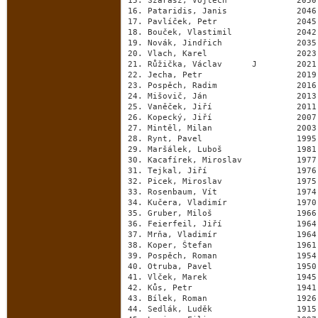
15. Szarasz, Vojtěch              2050
16. Pataridis, Janis              2046
17. Pavlíček, Petr                2045
18. Bouček, Vlastimil             2042
19. Novák, Jindřich               2035
20. Vlach, Karel                  2023
21. Růžička, Václav      J        2021
22. Jecha, Petr                   2019
23. Pospěch, Radim                2016
24. Mišovič, Ján                  2013
25. Vaněček, Jiří                 2011
26. Kopecký, Jiří                 2007
27. Mintěl, Milan                 2003
28. Rynt, Pavel                   1995
29. Maršálek, Luboš               1981
30. Kacafírek, Miroslav           1977
31. Tejkal, Jiří                  1976
32. Picek, Miroslav               1975
33. Rosenbaum, Vít                1974
34. Kučera, Vladimír              1970
35. Gruber, Miloš                 1966
36. Feierfeil, Jiří               1964
37. Mrňa, Vladimír                1964
38. Koper, Štefan                 1961
39. Pospěch, Roman                1954
40. Otruba, Pavel                 1950
41. Vlček, Marek                  1945
42. Kůs, Petr                     1941
43. Bílek, Roman                  1926
44. Sedlák, Luděk                 1915