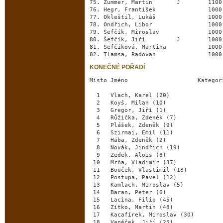
75. Zummer, Martin       J        1100
76. Hegr, František               1000
77. Okleštil, Lukáš               1000
78. Ondřich, Libor                1000
79. Šefčík, Miroslav              1000
80. Šefčík, Jiří         J        1000
81. Šefčíková, Martina            1000
KONEČNÉ POŘADÍ
Místo Jméno                    Kategor
  1   Vlach, Karel (20)               
  2   Koyš, Milan (10)                
  3   Gregor, Jiří (1)                
  4   Růžička, Zdeněk (7)             
  5   Plášek, Zdeněk (9)              
  6   Szirmai, Emil (11)              
  7   Hába, Zdeněk (2)                
  8   Novák, Jindřich (19)            
  9   Zedek, Alois (8)                
 10   Mrňa, Vladimír (37)             
 11   Bouček, Vlastimil (18)          
 12   Postupa, Pavel (12)             
 13   Kamlach, Miroslav (5)           
 14   Baran, Peter (6)                
 15   Lacina, Filip (45)              
 16   Zítko, Martin (48)              
 17   Kacafírek, Miroslav (30)        
 18   Vaněček, Jiří (25)              