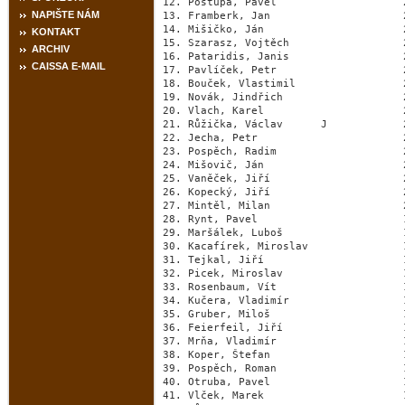
12. Postupa, Pavel                    
NAPIŠTE NÁM
13. Framberk, Jan                     
14. Mišičko, Ján                      
KONTAKT
15. Szarasz, Vojtěch                  
ARCHIV
16. Pataridis, Janis                  
CAISSA E-MAIL
17. Pavlíček, Petr                    
18. Bouček, Vlastimil                 
19. Novák, Jindřich                   
20. Vlach, Karel                      
21. Růžička, Václav      J            
22. Jecha, Petr                       
23. Pospěch, Radim                    
24. Mišovič, Ján                      
25. Vaněček, Jiří                     
26. Kopecký, Jiří                     
27. Mintěl, Milan                     
28. Rynt, Pavel                       
29. Maršálek, Luboš                   
30. Kacafírek, Miroslav               
31. Tejkal, Jiří                      
32. Picek, Miroslav                   
33. Rosenbaum, Vít                    
34. Kučera, Vladimír                  
35. Gruber, Miloš                     
36. Feierfeil, Jiří                   
37. Mrňa, Vladimír                    
38. Koper, Štefan                     
39. Pospěch, Roman                    
40. Otruba, Pavel                     
41. Vlček, Marek                      