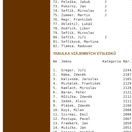
72. Peleška, Jakub       J            
73. Pokorný, Jan         J            
74. Šefčík, Miroslav     J            
75. Zummer, Martin       J            
76. Hegr, František                   
77. Okleštil, Lukáš                   
78. Ondřich, Libor                    
79. Šefčík, Miroslav                  
80. Šefčík, Jiří         J            
81. Šefčíková, Martina                
82. Tlamsa, Radovan                   
TABULKA VZÁJEMNÝCH VÝSLEDKŮ
Ne  Jméno               Kategorie Nár.
1.  Gregor, Jiří                  2244
2.  Hába, Zdeněk                  2187
3.  Kalivoda, Jaroslav            2165
4.  Michálek, František           2129
5.  Kamlach, Miroslav             2128
6.  Baran, Peter                  2121
7.  Růžička, Zdeněk               2112
8.  Zedek, Alois                  2111
9.  Plášek, Zdeněk                2100
10. Koyš, Milan                   2088
11. Szirmai, Emil                 2088
12. Postupa, Pavel                2067
13. Framberk, Jan                 2058
14. Mišičko, Ján                  2051