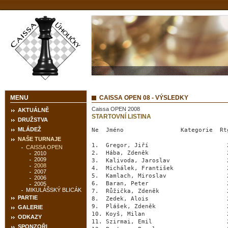
MENU
CAISSA OPEN 08 - VÝSLEDKY
Caissa OPEN 2008
AKTUÁLNĚ
STARTOVNÍ LISTINA
DRUŽSTVA
MLÁDEŽ
Ne  Jméno                Kategorie  Rt
NAŠE TURNAJE
1.  Gregor, Jiří                      
CAISSA OPEN
2.  Hába, Zdeněk                      
2010
2009
3.  Kalivoda, Jaroslav                
2008
4.  Michálek, František               
2007
5.  Kamlach, Miroslav                 
2006
6.  Baran, Peter                      
2005
MIKULÁŠSKÝ BLICÁK
7.  Růžička, Zdeněk                   
PARTIE
8.  Zedek, Alois                      
9.  Plášek, Zdeněk                    
GALERIE
10. Koyš, Milan                       
ODKAZY
11. Szirmai, Emil                     
SPONZOŘI