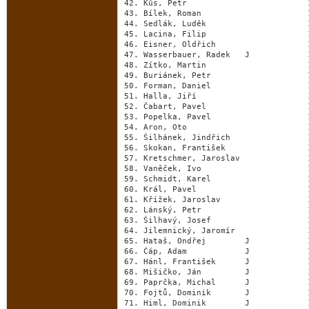
42. Kůs, Petr                         
43. Bílek, Roman                      
44. Sedlák, Luděk                     
45. Lacina, Filip                     
46. Eisner, Oldřich                   
47. Wasserbauer, Radek   J            
48. Zítko, Martin                     
49. Buriánek, Petr                    
50. Forman, Daniel                    
51. Halla, Jiří                       
52. Čabart, Pavel                     
53. Popelka, Pavel                    
54. Aron, Oto                         
55. Šilhánek, Jindřich                
56. Skokan, František                 
57. Kretschmer, Jaroslav              
58. Vaněček, Ivo                      
59. Schmidt, Karel                    
60. Král, Pavel                       
61. Křížek, Jaroslav                  
62. Lánský, Petr                      
63. Šilhavý, Josef                    
64. Jilemnický, Jaromír               
65. Hataš, Ondřej        J            
66. Čáp, Adam            J            
67. Hánl, František      J            
68. Mišičko, Ján         J            
69. Paprčka, Michal      J            
70. Fojtů, Dominik       J            
71. Himl, Dominik        J            