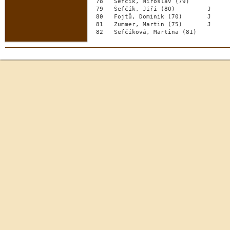
 78   Šefčík, Miroslav (79)           
 79   Šefčík, Jiří (80)         J     
 80   Fojtů, Dominik (70)       J     
 81   Zummer, Martin (75)       J     