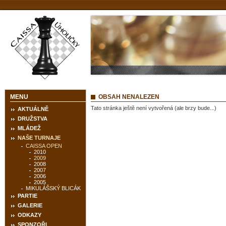
MENU
OBSAH NENALEZEN
Tato stránka ještě není vytvořená (ale brzy bude...)
AKTUÁLNĚ
DRUŽSTVA
MLÁDEŽ
NAŠE TURNAJE
CAISSA OPEN
2010
2009
2008
2007
2006
2005
MIKULÁŠSKÝ BLICÁK
PARTIE
GALERIE
ODKAZY
SPONZOŘI